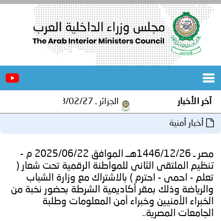
الرئيسية
عن
الأخبار
المجلس
آخر الأخبار
الجزائر ـ 1448/02/27هـ ــ الموافق 2026/08/10 م - مصالح أمن ولاية المنيعة تستقبل أشبال الهلال الاحمر الجزائري بالمنيعة..
المكاتب
أخبار أمنية
دورات
المتخصصة
مصر ـ 1446/12/26هــ الموافق 2025/06/22 م -
المجلس
مؤتمرات
تنظيم الملتقى الثانى للمواطنة الرقمية تحت شعار (
تعلم - احمى - احترم ) بالاشتراك مع وزارة الشباب
و
جهود
والرياضة وذلك بمقر أكاديمية الشرطة بحضور نخبة من
الخبراء الأمنيين وخبراء أمن المعلومات وطلبة
و
برامج
اجتماعات
الجامعات المصرية..