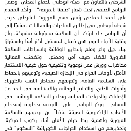
الشرطي بالتعاون مع هيئة أبوظبي للدفاع المدني وضمن
البرنامج الصيفي تحت شعار "صيفنا بالمربعة" . وأكد المقدم
علي أحمد الحمادي رئيس قسم الموروث الشرطي حرص
شرطة أبوظبي في إطلاق المبادرات والفعاليات ، مشيرًا إلى
أن البرنامج جاء ليؤكد أن السلامة مسؤولية مشتركة، وأن
وقاية الأبناء اليوم هي ضمان لمستقبل أكثر أمنًا واستقرارًا
لبناء جيل واع وملم بالتدابير الوقائية واشتراطات السلامة
الضرورية لقضاء صيف آمن وممتع. وتضمنت الفعالية
محاضرات وورش عمل توعوية وتثقيفية حول كيفية الاستثمار
الأمثل لأوقات الفراغ في الإجازة الصيفية، وتوعيتهم بالحفاظ
على السلامة العامة، وتعريفهم بمخاطر اللعب بالكهرباء
وأدوات الطبخ، والتدابير الوقائية والاستباقية في الحد من
الإصابات والحوادث المنزلية، وتدابير السلامة الوقائية في
المسابح. وركز البرنامج على التوعية بخطورة إستخدام
الألعاب الإلكترونية العنيقة ،فضلاً عن توعيتهم بالسلامة
المرورية وأهمية ربط حزام الأمان أثناء ركوب المركبة،
وتحذيرهم من استخدام الدراجات الكهربائية "السكوتر" في