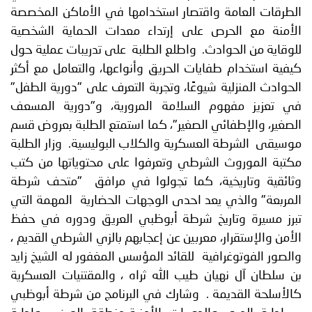
الطرقات العامة واقتصار استخدامها في الأماكن المخصصة
الأمنة مع الحرص على إرتداء معدات الحماية الشخصية
للوقاية من الحوادث. واطلع الطلبة على تدريبات عملية حول
كيفية استخدام طفايات الحريق وأنواعها، والتعامل مع أكثر
الحوادث المنزلية شيوعًا، وتجربة التعرف على "دورية الطفل"
في تعزيز مفهوم السلامة المرورية، و"دورية المسعف
الصغير، والإطفائي الصغير"، كما استمتع الطلبة بعروض قسم
موسيقى الشرطة العسكرية والكلاب البوليسية. وزار الطلبة
مكتبة الموروث الشرطي وتعرفوا على محتوياتها من كتب
وثائقية وتاريخية، كما تجولوا في مرافق "متحف شرطة
المربعة" والذي يعد احدى الوجهات الحضارية المهمة التي
تبرز مسيرة وتاريخ شرطة أبوظبي العريق ودوره في حفظ
الأمن والإستقرار، معربين عن إعجابهم بالزي الشرطي القديم ،
والصور الفوتوغرافية للقائد المؤسس المغفور له الشيخ زايد
بن سلطان آل نهيان طيب الله ثراه ، والمقتنيات العسكرية
كالأسلحة القديمة . وشارك في البرنامج من شرطة أبوظبي