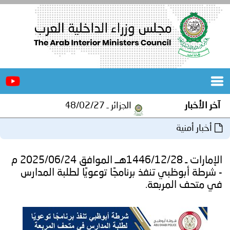
الرئيسية
عن
الأخبار
المجلس
آخر الأخبار
الجزائر ـ 1448/02/27هـ ــ الموافق 2026/08/10 م - مصالح أمن ولاية المنيعة تستقبل أشبال الهلال الاحمر الجزائري بالمنيعة..
المكاتب
أخبار أمنية
دورات
المتخصصة
الإمارات ـ 1446/12/28هــ الموافق 2025/06/24 م
المجلس
مؤتمرات
- شرطة أبوظبي تنفذ برنامجًا توعويًا لطلبة المدارس
في متحف المربعة.
و
جهود
و
برامج
اجتماعات