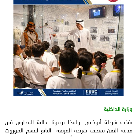
توعوية
إنجازات
الخدمات
صور
الإلكترونية
مجلة
وفيديو
أصداء
إعلانات
من
الأمانة
نحن
اتصل
بنا
وزارة الداخلية
نفذت شرطة أبوظبي برنامجًا توعويًا لطلبة المدارس في
مدينة العين بمتحف شرطة المربعة التابع لقسم الموروث