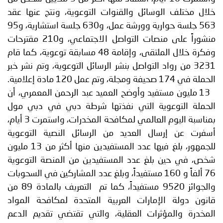
خلال مختلف الوسائل والقنوات التوعوية، ونتج عنها عقد
563 جلسة حوارية وورشة عمل، و630 جلسة استشارية، و95
منشوراً على منصات التواصل الاجتماعي، و210 مقترحات
وفكرة خلال الملتقى، وإقامة 48 مسابقة توعوية، كما قام
3231 من رواد التواصل بنشر الرسائل التوعوية، وتم نشر خبر
الحملة في 174 صحيفة ومجلة، وتم عمل 120 مادة إعلامية.
13 مليون مستفيد وأوضح العميد عبد الرحمن المعمري، أن
الحملة التوعوية التي نفذتها شرطة دبي في دبي مول
بمناسبة اليوم العالمي لمكافحة المخدرات، واستمرت 3 أيام،
أسفرت عن إرسال العديد من الرسائل النصية التوعوية
للجمهور، بلغ فيها عدد المستفيدين منها أكثر من 13 مليون
شخص، في حين بلغ عدد المستفيدين من المنصة التوعوية
76 ألفاً و 160 مستفيداً، وبلغ عدد المشاركين في السحوبات
والجوائز 9520 مستفيداً، كما تم التعريف بالمادة 89 من
قانون دولة الإمارات العربية المتحدة لمكافحة المواد
المخدرة والمؤثرات العقلية، والتي تقتضي تقديم الدعم