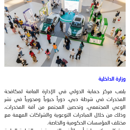
توعوية
إنجازات
الخدمات
صور
الإلكترونية
مجلة
وفيديو
أصداء
إعلانات
من
الأمانة
نحن
اتصل
وزارة الداخلية
بنا
يلعب مركز حماية الدولي في الإدارة العامة لمكافحة
المخدرات في شرطة دبي، دوراً حيوياً ومحورياً في نشر
الوعي المجتمعي، وتحصين المجتمع من آفة المخدرات،
وذلك من خلال المبادرات التوعوية والشراكات المهمة مع
مختلف المؤسسات الحكومية والخاصة.