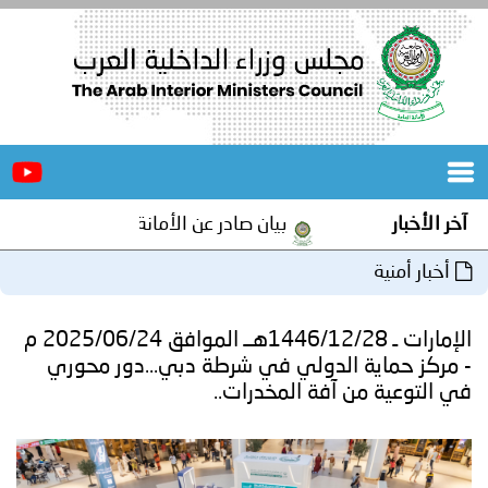
الرئيسية
عن
الأخبار
المجلس
آخر الأخبار
بيان صادر عن الأمانة العامة لمجلس وزراء ال
المكاتب
أخبار أمنية
دورات
المتخصصة
الإمارات ـ 1446/12/28هــ الموافق 2025/06/24 م
المجلس
مؤتمرات
- مركز حماية الدولي في شرطة دبي...دور محوري
في التوعية من آفة المخدرات..
و
جهود
و
برامج
اجتماعات