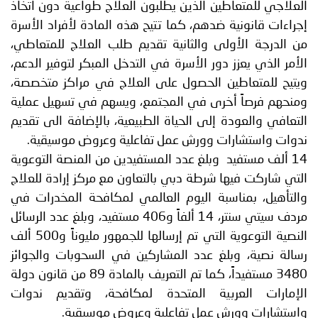
العلاجي للمتعاطين الذين يطلبون العلاج طواعية دون اتخاذ
إجراءات قانونية ضدهم، كما تتيح هذه المادة لأفراد الأسرة
من الدرجة الأولى والثانية تقديم طلب العلاج للمتعاطي،
الأمر الذي يعزز دور الأسرة في التدخل المبكر لتوفير الدعم،
ويتيح للمتعاطين الحصول على العلاج في مراكز متخصصة،
ومنحهم فرصاً أخرى في المجتمع، ويسهم في تسهيل عملية
التعافي والعودة إلى الحياة الطبيعية، بالإضافة الى تقديم
ندوات واستشارات وورش عمل تفاعلية وعروض موسيقية.
14 ألف مستفيد وبلغ عدد المستفيدين من المنصة التوعوية
التي شاركت فيها شرطة دبي بالتعاون مع مركز إرادة للعلاج
والتأهيل، بمناسبة اليوم العالمي لمكافحة المخدرات في
مردف سيتي سنتر، 14 ألفاً و406 مستفيد، وبلغ عدد الرسائل
النصية التوعوية التي تم إرسالها للجمهور مليوناً و500 ألف
رسالة نصية، وبلغ عدد المشاركين في السحوبات والجوائز
3480 مستفيداً، كما تم التعريف بالمادة 89 من قانون دولة
الإمارات العربية المتحدة لمكافحة، وتقديم ندوات
واستشارات وورش عمل تفاعلية وعروض موسيقية.