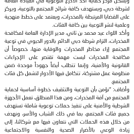
ويشكل مركز حماية أحد الأذرع التوعوية في القيادة العامة
لشرطة دبي، ويستهدف كافة شرائح المجتمع بالتوعية، ويركز
على القضايا المرتبطة بالمخدرات، ويعتمد على خطط منهجية
وعلمية لنشر التوعية بين كافة الفئات.
وأكد اللواء عيد محمد بن ثاني، مدير الإدارة العامة لمكافحة
المخدرات، التزام شرطة دبي الدائم بالدور الحيوي في توعية
المجتمع إزاء مخاطر المخدرات والوقاية منها، خصوصاً أن
مكافحة المخدرات ليست مهمة تقتصر على الإجراءات
القانونية والأمنية، وإنما تتطلب أيضاً جهوداً موحدة ضمن
منظومة عمل مشتركة، تتكامل فيها الأدوار لتشمل كل فئات
المجتمع.
وأضاف: "نؤمن بأن التوعية والتثقيف خطوة أساسية لحماية
المجتمع من آفة المخدرات، ومن هذا المنطلق، تعمل الأجهزة
الشرطية والأمنية على تنفيذ حملات توعوية شاملة تستهدف
جميع فئات المجتمع، بما في ذلك الشباب والأسر، ونهدف
من خلال هذه الحملات التي نتعاون فيها مع شركائنا، إلى
زيادة الوعي بالأضرار الصحية والنفسية والاجتماعية