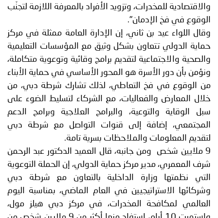
والاقتصادية للمخدرات، وتزويد الأفراد بالمعرفة اللازمة لتجنّب
الوقوع في فخ الإدمان".
وقال اللواء عيد بن ثاني، إن الإدارة العامة ممثلة في مركز
حماية الدولي تتعاون بشكل وثيق مع المؤسسات التعليمية
والصحية والاجتماعية لتقديم برامج وقائية وتوعوية متكاملة،
ونؤمن بأن دور الأسرة هو المحور الأساسي في حماية الأبناء
من الوقوع في فخ التعاطي، لذلك تشارك شرطة دبي، من
خلال المعارض والفعاليات، مع الشركاء لتسليط الضوء على
سبل الوقاية والتوعية، والبرامج العلاجية وبرامج الدعم
المجتمعي، إضافة إلى قنوات التواصل مع شرطة دبي
لتقديم المعلومات والملاحظات بسرية تامة.
9 ملايين شخص ومن جانبه، قال العميد الدكتور عبد الرحمن
شرف المعمري، مدير مركز حماية الدولي، إن الحملة التوعوية
التي نظمتها وزارة الداخلية بالتعاون مع شرطة دبي
وشركائها الاستراتيجيين في العام الماضي، بمناسبة اليوم
العالمي لمكافحة المخدرات، في مركز دبي هيلز مول،
واستمرت 10 أيام، استفاد منها أكثر من 9 ملايين شخص من