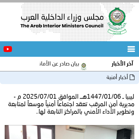
الرئيسية
عن
الأخبار
المجلس
آخر الأخبار
بيان صادر عن الأمانة العامة لمجلس وزراء 
المكاتب
أخبار أمنية
دورات
المتخصصة
ليبيا ـ 1447/01/06هــ الموافق 2025/07/01 م -
المجلس
مؤتمرات
مديرية أمن المرقب تعقد اجتماعاً أمنياً موسعاً لمتابعة
وتطوير الأداء الأمني بالمراكز التابعة لها..
و
جهود
و
برامج
اجتماعات