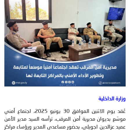
توعوية
إنجازات
الخدمات
صور
الإلكترونية
مجلة
وفيديو
أصداء
إعلانات
من
الأمانة
نحن
اتصل
بنا
وزارة الداخلية
عُقد يوم الاثنين الموافق 30 يونيو 2025، اجتماع أمني
موسّع بديوان مديرية أمن المرقب، ترأسه السيد مدير الأمن
عميد عزالدين اجويلي، بحضور مساعدي المدير ورؤساء مراكز