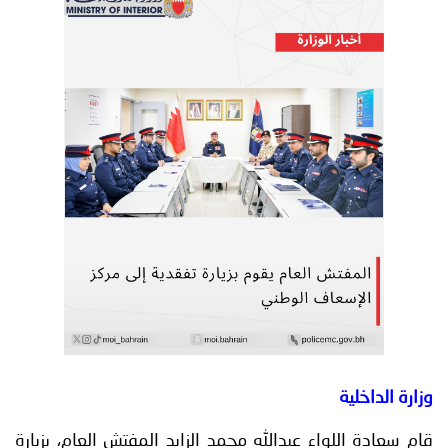
توعوية
إنجازات
الخدمات
صور
الإلكترونية
مجلة
وفيديو
أصداء
إعلانات
من
الأمانة
نحن
اتصل
بنا
وزارة الداخلية
قام سعادة اللواء عبدالله محمد الزايد المفتش العام، بزيارة