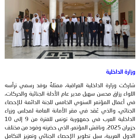
توعوية
إنجازات
الخدمات
صور
الإلكترونية
مجلة
وفيديو
أصداء
إعلانات
من
الأمانة
وزارة الداخلية
نحن
اتصل
شاركت وزارة الداخلية العراقية، ممثلةً بوفد رسمي ترأسه
بنا
اللواء رزاق محسن سهيل مدير عام الأدلة الجنائية والحركات،
في أعمال المؤتمر السنوي الخامس للجنة الدائمة للإحصاء
الجنائي، والذي عُقد في مقر الأمانة العامة لمجلس وزراء
الداخلية العرب في جمهورية تونس للفترة من 9 إلى 10
حزيران 2025. وناقش المؤتمر، الذي حضرته وفود من مختلف
الدول العربية، سبل تطوير الإحصاء الجنائي وتعزيز التكامل