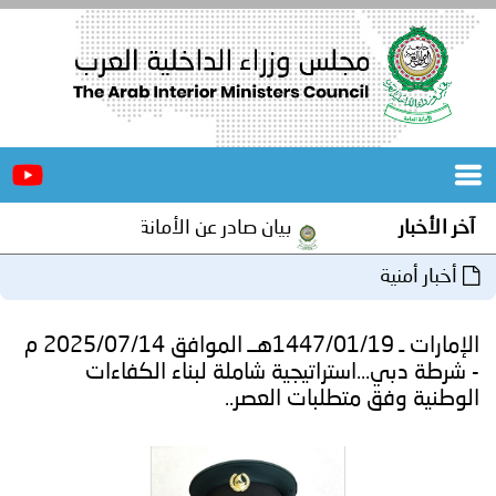
الرئيسية
عن
الأخبار
المجلس
آخر الأخبار
بيان صادر عن الأمانة العامة لمجلس وزراء ال
المكاتب
أخبار أمنية
دورات
المتخصصة
الإمارات ـ 1447/01/19هــ الموافق 2025/07/14 م
المجلس
مؤتمرات
- شرطة دبي...استراتيجية شاملة لبناء الكفاءات
الوطنية وفق متطلبات العصر..
و
جهود
و
برامج
اجتماعات