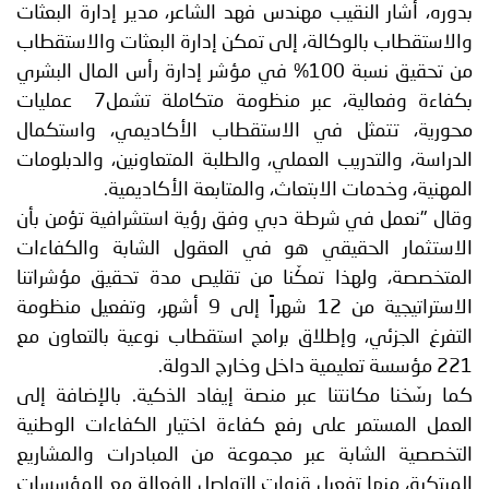
بدوره، أشار النقيب مهندس فهد الشاعر، مدير إدارة البعثات
والاستقطاب بالوكالة، إلى تمكن إدارة البعثات والاستقطاب
من تحقيق نسبة 100% في مؤشر إدارة رأس المال البشري
بكفاءة وفعالية، عبر منظومة متكاملة تشمل7 عمليات
محورية، تتمثل في الاستقطاب الأكاديمي، واستكمال
الدراسة، والتدريب العملي، والطلبة المتعاونين، والدبلومات
المهنية، وخدمات الابتعاث، والمتابعة الأكاديمية.
وقال "نعمل في شرطة دبي وفق رؤية استشرافية تؤمن بأن
الاستثمار الحقيقي هو في العقول الشابة والكفاءات
المتخصصة، ولهذا تمكّنا من تقليص مدة تحقيق مؤشراتنا
الاستراتيجية من 12 شهراً إلى 9 أشهر، وتفعيل منظومة
التفرغ الجزئي، وإطلاق برامج استقطاب نوعية بالتعاون مع
221 مؤسسة تعليمية داخل وخارج الدولة.
كما رسّخنا مكانتنا عبر منصة إيفاد الذكية. بالإضافة إلى
العمل المستمر على رفع كفاءة اختيار الكفاءات الوطنية
التخصصية الشابة عبر مجموعة من المبادرات والمشاريع
المبتكرة، منها تفعيل قنوات التواصل الفعالة مع المؤسسات