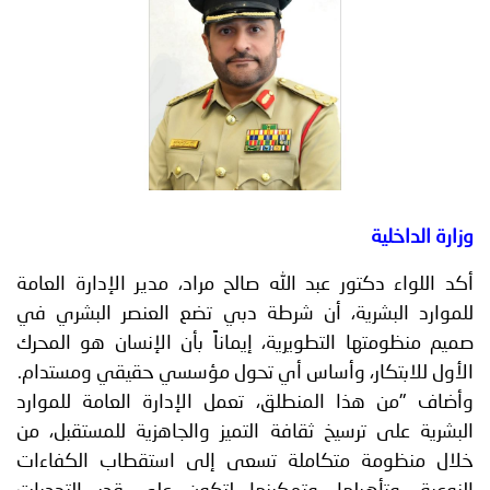
توعوية
إنجازات
الخدمات
صور
الإلكترونية
مجلة
وفيديو
أصداء
إعلانات
من
الأمانة
وزارة الداخلية
نحن
اتصل
أكد اللواء دكتور عبد الله صالح مراد، مدير الإدارة العامة
بنا
للموارد البشرية، أن شرطة دبي تضع العنصر البشري في
صميم منظومتها التطويرية، إيماناً بأن الإنسان هو المحرك
الأول للابتكار، وأساس أي تحول مؤسسي حقيقي ومستدام.
وأضاف "من هذا المنطلق، تعمل الإدارة العامة للموارد
البشرية على ترسيخ ثقافة التميز والجاهزية للمستقبل، من
خلال منظومة متكاملة تسعى إلى استقطاب الكفاءات