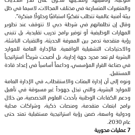
النوعية، وتأهيلها، وتمكينها لتكون على قدر التحديات
والمتغيرات المتسارعة في مختلف المجالات، لاسيما في ظل
بيئة أمنية عالمية تتطلب تفكيرًا استباقيًا وحلولًا مبتكرة".
وقال إن تطلعاتهم في شرطة دبي لا تتوقف عند تطوير
المهارات الوظيفية أو توفير برامج تدريب تقليدية، بل تتبنى
رؤية متقدمة تدمج بين المعرفة الحديثة، والتقنيات الناشئة،
والاحتياجات التشغيلية الواقعية. فالإدارة العامة للموارد
البشرية لم تعد مجرد جهة إدارية، بل أصبحت شريكاً استراتيجياً
في صناعة القرار المؤسسي، وداعماً أساسياً في إعداد قادة
المستقبل.
ونوه إلى أن إدارة البعثات والاستقطاب، في الإدارة العامة
للموارد البشرية، والتي تبذل جهوداً غير مسبوقة في تأهيل
ودعم الكفاءات الوطنية بأحدث العلوم التخصصية، من خلال
برامج ابتعاث متقدمة، ومنصات ذكية، وشراكات محلية
ودولية واسعة، ضمن رؤية استراتيجية مستقبلية تمتد حتى
عام 2030.
7 عمليات محورية