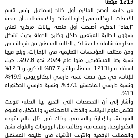
1213 مبتعثاً
من جانبه، أوضح الملازم أول خالد إسماعيل، رئيس قسم
الابتعاث بالوكالة في إدارة البعثات والاستقطاب، أن منصة
"إيفاد" الذكية، أصبحت أول منصة بيانات مركزية تُعنى
بشؤون الطلبة المبتعثين داخل وخارج الدولة بحيث تشكل
منظومة شاملة جامعة لكل الطلبة المبتعثين من شرطة دبي
ومن مختلف المؤسسات التعليمية في الإمارات، وبلغ فيها
نسبة رضا المستفيدين منها عام 2024 نحو 97.8%، حيث
استفاد منها1213 مبتعثاً، بواقع 87.7% للذكور، و 12.3%
للإناث، في حين بلغت نسبة دارسي البكالوريوس 49.9%،
ونسبة دارسي الماجستير 37.1%، ونسبة دارسي الدكتوراه
13%.
وأشار إلى أن التخصصات التي التحق بها الطلبة تنوعت
لتشمل علوم البيانات، والذكاء الاصطناعي، والابتكار، والعلوم
الشرطية، والإدارة والمجتمع، وذلك في ظل عالم تقوده
التكنولوجيا، وتقف فيه وظائف مثل الروبوتات والبلوك تشين
والعملات الرقمية وإنترنت الأشياء في طليعة المستقبل