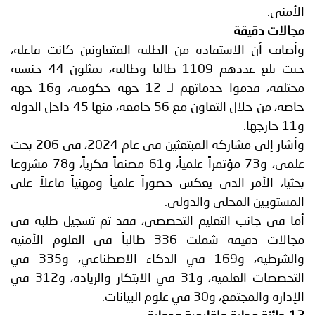
الأمني.
مجالات دقيقة
وأضاف أن الاستفادة من الطلبة المتعاونين كانت فاعلة،
حيث بلغ عددهم 1109 طالبا وطالبة، يمثلون 44 جنسية
مختلفة، قدموا خدماتهم لـ 12 جهة حكومية، و16 جهة
خاصة، من خلال التعاون مع 56 جامعة، منها 45 داخل الدولة
و11 خارجها.
وأشار إلى مشاركة المبتعثين في عام 2024، في 206 بحث
علمي، و73 مؤتمراً علمياً، و61 مصنفاً فكرياً، و78 مشروعا
بحثيا، الأمر الذي يعكس حضوراً علمياً ومهنياً فاعلاً على
المستويين المحلي والدولي.
أما في جانب التعليم التخصصي، فقد تم تسجيل طلبة في
مجالات دقيقة شملت 336 طالباً في العلوم الأمنية
والشرطية، و169 في الذكاء الاصطناعي، و335 في
التخصصات العلمية، و31 في الابتكار والريادة، و312 في
الإدارة والمجتمع، و30 في علوم البيانات.