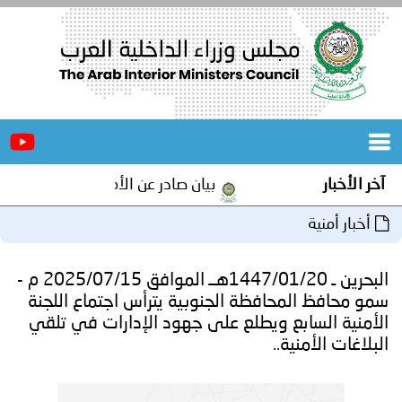
الرئيسية
عن
الأخبار
المجلس
آخر الأخبار
بيان صادر عن الأمانة العامة لمجلس وزرا
المكاتب
أخبار أمنية
دورات
المتخصصة
البحرين ـ 1447/01/20هــ الموافق 2025/07/15 م -
المجلس
مؤتمرات
سمو محافظ المحافظة الجنوبية يترأس اجتماع اللجنة
الأمنية السابع ويطلع على جهود الإدارات في تلقي
و
جهود
البلاغات الأمنية..
و
برامج
اجتماعات