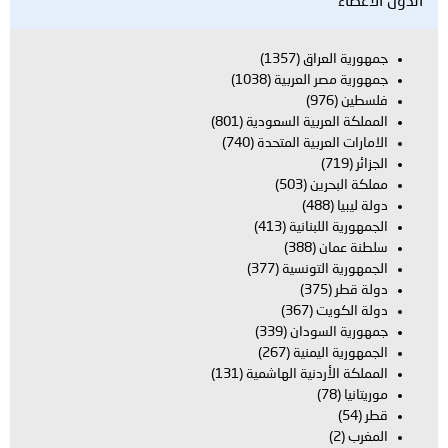
اق
(1357)
العربية
(1038)
بية السعودية
(801)
بية المتحدة
(740)
ن
(503)
بنانية
(413)
(388)
تونسية
(377)
(367)
ودان
(339)
يمنية
(267)
دنية الهاشمية
(131)