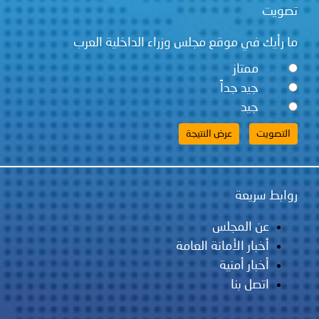
قع مجلس وزراء الداخلية العرب
ً
لس
مانة العامة
ية