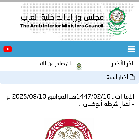
الرئيسية
عن
الأخبار
المجلس
بيان صادر عن الأمانة العامة لمجلس وزراء الداخلية العرب ب
المكاتب
دورات
المتخصصة
الإمارات ـ 1447/02/16هــ الموافق 2025/08/10 م
المجلس
مؤتمرات
بوظبي ..
و
جهود
و
برامج
اجتماعات