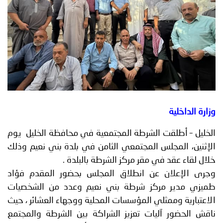
توعوية
إنجازات
الخدمات
صور
الإلكترونية
مجلة
وفيديو
أصداء
إعلانات
من
الأمانة
وزارة الداخلية
نحن
اتصل
الخليل – أطلقت الشرطة المجتمعية في محافظة الخليل يوم
بنا
الإثنين، المجلس المجتمعي الثامن في بلدة بني نعيم وذلك
خلال لقاء عقد في مقر مركز الشرطة بالبلدة .
وجرى الإعلان عن انطلاق المجلس بحضور المقدم فؤاد
طميزي مدير مركز شرطة بني نعيم وعدد من الشخصيات
الاعتبارية وممثلي المؤسسات المحلية ووجهاء العشائر ، حيث
ناقش الحضور آليات تعزيز الشراكة بين الشرطة والمجتمع