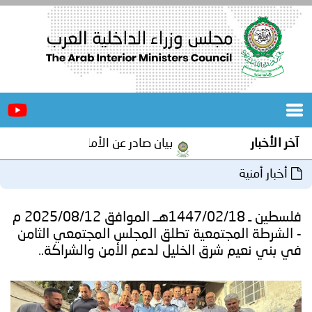
الرئيسية
عن
الأخبار
المجلس
آخر الأخبار
بيان صادر عن الأمانة العامة لمجلس وزراء
المكاتب
أخبار أمنية
دورات
المتخصصة
فلسطين ـ 1447/02/18هــ الموافق 2025/08/12 م
المجلس
مؤتمرات
- الشرطة المجتمعية تطلق المجلس المجتمعي الثامن
في بني نعيم شرق الخليل لدعم الأمن والشراكة..
و
جهود
و
برامج
اجتماعات