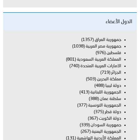
اق
(1357)
العربية
(1038)
بية السعودية
(801)
بية المتحدة
(740)
ن
(503)
بنانية
(413)
(388)
تونسية
(377)
(367)
ودان
(339)
يمنية
(267)
دنية الهاشمية
(131)