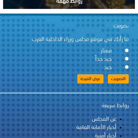
روابط مهمة
قع مجلس وزراء الداخلية العرب
ً
لس
مانة العامة
ية