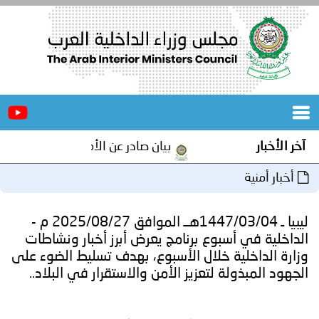
الرئيسية
عن
الأخبار
المجلس
بيان صادر عن الأمانة العامة لمجلس وزراء الداخلية العرب ب
المكاتب
دورات
المتخصصة
ليبيا ـ 1447/03/04هــ الموافق 2025/08/27 م -
المجلس
مؤتمرات
بوع برنامج يعرض أبرز أخبار ونشاطات
 خلال الأسبوع، بهدف تسليط الضوء على
و
جهود
 لتعزيز الأمن والاستقرار في البلاد..
و
برامج
اجتماعات