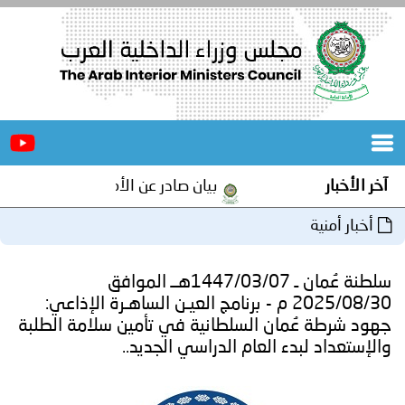
الرئيسية
عن
الأخبار
المجلس
آخر الأخبار
بيان صادر عن الأمانة العامة لمجلس وزرا
المكاتب
أخبار أمنية
دورات
المتخصصة
سلطنة عُمان ـ 1447/03/07هــ الموافق
المجلس
مؤتمرات
2025/08/30 م - برنامج العيـن الساهـرة الإذاعي:
جهود شرطة عُمان السلطانية في تأمين سلامة الطلبة
و
جهود
والإستعداد لبدء العام الدراسي الجديد..
و
برامج
اجتماعات