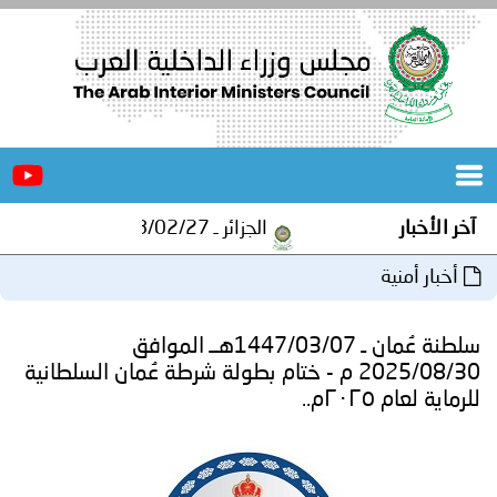
الرئيسية
عن
الأخبار
المجلس
آخر الأخبار
الجزائر ـ 1448/02/27هـ ــ الموافق 2026/08/10 م - مصالح أمن ولاية المنيعة تستقبل أشبال الهلال الاحمر الجزائري بالمنيعة..
المكاتب
أخبار أمنية
دورات
المتخصصة
سلطنة عُمان ـ 1447/03/07هــ الموافق
المجلس
مؤتمرات
2025/08/30 م - ختام بطولة شرطة عُمان السلطانية
للرماية لعام ٢٠٢٥م..
و
جهود
و
برامج
اجتماعات