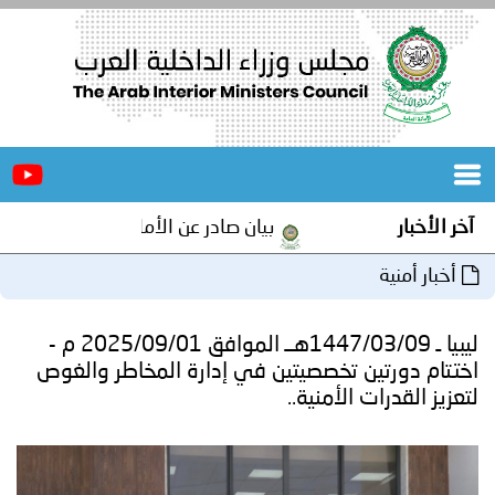
الرئيسية
عن
الأخبار
المجلس
آخر الأخبار
بيان صادر عن الأمانة العامة لمجلس وزراء
المكاتب
أخبار أمنية
دورات
المتخصصة
ليبيا ـ 1447/03/09هــ الموافق 2025/09/01 م -
المجلس
مؤتمرات
اختتام دورتين تخصصيتين في إدارة المخاطر والغوص
لتعزيز القدرات الأمنية..
و
جهود
و
برامج
اجتماعات