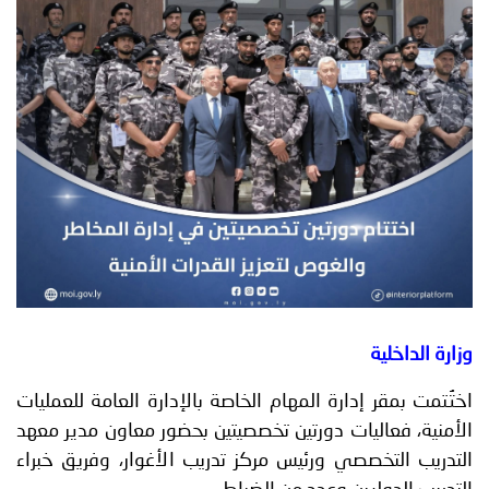
توعوية
إنجازات
الخدمات
صور
الإلكترونية
مجلة
وفيديو
أصداء
إعلانات
من
الأمانة
نحن
اتصل
بنا
وزارة الداخلية
اختُتمت بمقر إدارة المهام الخاصة بالإدارة العامة للعمليات
الأمنية، فعاليات دورتين تخصصيتين بحضور معاون مدير معهد
التدريب التخصصي ورئيس مركز تدريب الأغوار، وفريق خبراء