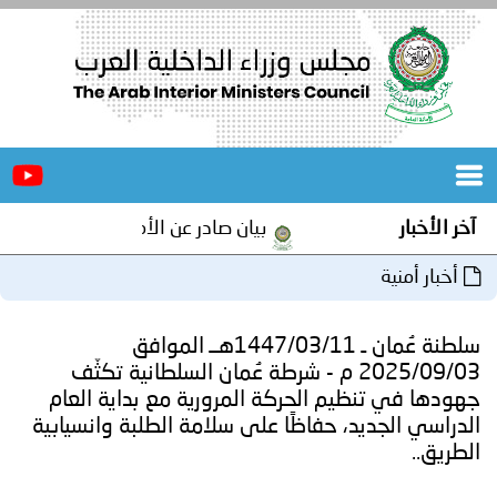
الرئيسية
عن
الأخبار
المجلس
آخر الأخبار
بيان صادر عن الأمانة العامة لمجلس وزر
المكاتب
أخبار أمنية
دورات
المتخصصة
سلطنة عُمان ـ 1447/03/11هــ الموافق
المجلس
مؤتمرات
2025/09/03 م - شرطة عُمان السلطانية تكثّف
جهودها في تنظيم الحركة المرورية مع بداية العام
و
جهود
الدراسي الجديد، حفاظًا على سلامة الطلبة وانسيابية
الطريق..
و
برامج
اجتماعات