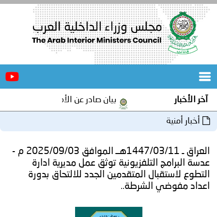
الرئيسية
عن
الأخبار
المجلس
بيان صادر عن الأمانة العامة لمجلس وزراء الداخلية العرب ب
المكاتب
دورات
المتخصصة
العراق ـ 1447/03/11هــ الموافق 2025/09/03 م -
المجلس
مؤتمرات
تلفزيونية توثق عمل مديرية ادارة
ل المتقدمين الجدد للالتحاق بدورة
و
جهود
لشرطة..
و
برامج
اجتماعات