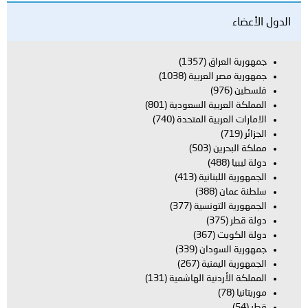
اق
(1357)
العربية
(1038)
بية السعودية
(801)
بية المتحدة
(740)
ن
(503)
بنانية
(413)
(388)
تونسية
(377)
(367)
ودان
(339)
يمنية
(267)
دنية الهاشمية
(131)