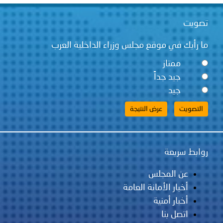
قع مجلس وزراء الداخلية العرب
ً
لس
مانة العامة
ية