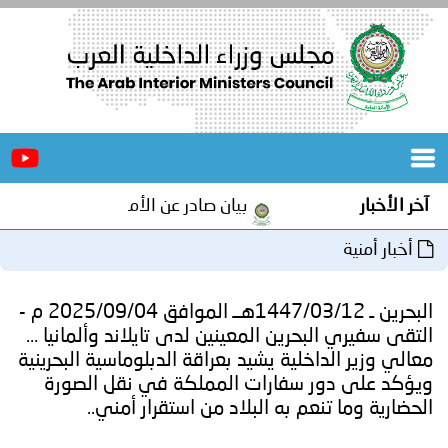
الرئيسية
عن
الأخبار
المجلس
آخر الأخبار
بيان صادر عن الأمانة العامة لمجلس وزراء
المكاتب
أخبار أمنية
دورات
المتخصصة
البحرين ـ 1447/03/12هــ الموافق 2025/09/04 م -
المجلس
مؤتمرات
التقى سفيري البحرين المعينين لدى تايلاند وألمانيا ...
معالي وزير الداخلية يشيد بعراقة الدبلوماسية البحرينية
و
جهود
ويؤكد على دور سفارات المملكة في نقل الصورة
الحضارية وما تنعم به البلاد من استقرار أمني..
و
برامج
اجتماعات