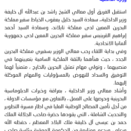
استقبل الفريق أول معالي الشيخ راشد بن عبدالله آل خليفة
وزير الداخلية،، سعادة السيد خليل يعقوب الخياط سفير مملكة
البحرين المعين لدى مملكة تايلاند، وسعادة السيد أحمد
إبراهيم القرينيس سفير مملكة البحرين المعين لدى جمهورية
ألمانيا الاتحادية.
وفي بداية اللقاء رحب معالي الوزير بسفيري مملكة البحرين
الجدد ، حيث هنأهما بالثقة الملكية السامية بتعيينهما في
منصبيهما ، وتولي مهام تمثيل البحرين بالخارج ، متمنياً لهما
التوفيق والسداد للنهوض بالمسؤوليات والمهام الموكلة
إليهما.
وأشاد معالي وزير الداخلية ، بعراقة وخبرات الدبلوماسية
البحرينية وحرصها على العمل ، بالتعاون مع مؤسسات الدولة ،
من أجل تأمين المصالح الوطنية العليا في اطار مسيرة التطوير
والتحديث الشاملة ، التي يقودها حضرة صاحب الجلالة الملك
حمد بن عيسى آل خليفة ملك البلاد المعظم ، حفظه الله
ورعاه ، وبدعم ومتابعة من الحكومة الموقرة برئاسة صاحب