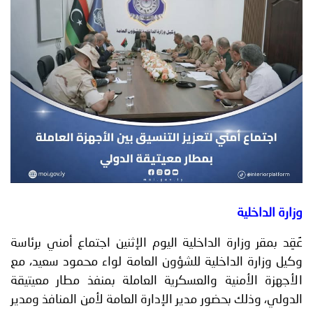
توعوية
إنجازات
الخدمات
صور
الإلكترونية
مجلة
وفيديو
أصداء
إعلانات
من
الأمانة
نحن
اتصل
بنا
وزارة الداخلية
عُقِد بمقر وزارة الداخلية اليوم الإثنين اجتماع أمني برئاسة
وكيل وزارة الداخلية للشؤون العامة لواء محمود سعيد، مع
الأجهزة الأمنية والعسكرية العاملة بمنفذ مطار معيتيقة
الدولي، وذلك بحضور مدير الإدارة العامة لأمن المنافذ ومدير