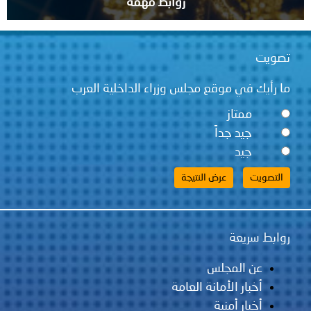
روابط مهمة
قع مجلس وزراء الداخلية العرب
ً
لس
مانة العامة
ية