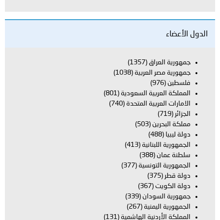
اق
(1357)
العربية
(1038)
بية السعودية
(801)
بية المتحدة
(740)
ن
(503)
بنانية
(413)
(388)
تونسية
(377)
(367)
ودان
(339)
يمنية
(267)
دنية الهاشمية
(131)