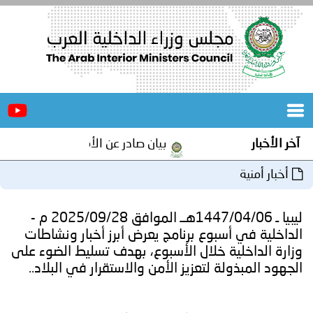
الرئيسية
عن
الأخبار
المجلس
بيان صادر عن الأمانة العامة لمجلس وزراء الداخلية العرب بم
المكاتب
دورات
المتخصصة
ليبيا ـ 1447/04/06هــ الموافق 2025/09/28 م -
المجلس
مؤتمرات
بوع برنامج يعرض أبرز أخبار ونشاطات
 خلال الأسبوع، بهدف تسليط الضوء على
و
جهود
 لتعزيز الأمن والاستقرار في البلاد..
و
برامج
اجتماعات