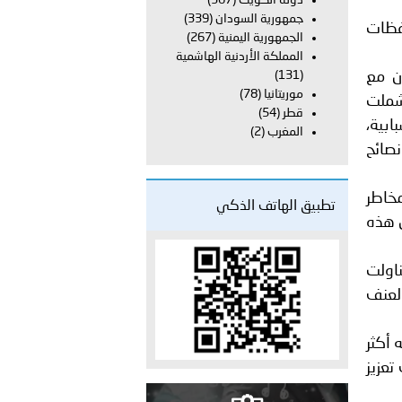
دولة الكويت
(367)
جمهورية السودان
(339)
فظات
الجمهورية اليمنية
(267)
 عشر للمسؤولين عن الأمن السياحي 2026.
المملكة الأردنية الهاشمية
ن مع
(131)
موريتانيا
(78)
شملت
قطر
(54)
ابية،
المغرب
(2)
صائح
خاطر
تطبيق الهاتف الذكي
 على هذه
اولت
العنف
 أكثر
تعزيز