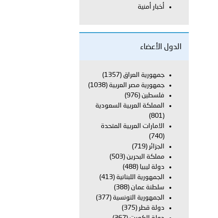
أخبار أمنية
بوظبي تحذر من زيادة عدد الركاب في المركبات حفاظًا على سلامة
الدول الأعضاء
 أبوظبي تطلع وفد الشرطة الإيطالية على منظومتي التأهيل الشرطي
جمهورية العراق
(1357)
جمهورية مصر العربية
(1038)
فلسطين
(976)
المملكة العربية السعودية
بوظبي تنظم حملة للتبرع بالدم في منطقة الظفرة تعزيزا للمسؤولية
(801)
الامارات العربية المتحدة
(740)
الجزائر
(719)
ور المرسومين الأميريين معالي النائب الأول لرئيس مجلس الوزراء
مملكة البحرين
(503)
دولة ليبيا
(488)
أمن العام..
الجمهورية اللبنانية
(413)
سلطنة عمان
(388)
الجمهورية التونسية
(377)
قطر في أعمال الاجتماع الثالث عشر للجنة رؤساء الاتحادات الرياضية
دولة قطر
(375)