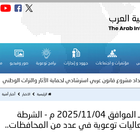
قـطـر ـ 1448/02/21هـ ــ الموافق 2026/08/04 م - مشاركة دولة 
 لدول الخليج العربية..
س
مؤتمرات و اجتماعات
جهود و إنجازات
برامج توعوية
صور وفيديو
مج
ة لمجلس وزراء الداخلية العرب بمناسبة اختتام المؤتمر العربي الثاني
عداد مشروع قانون عربي استرشادي لحماية الآثار والتراث الوطني
اني عشر للمسؤولين عن الأمن السياحي
الرئيسية
الاخبار
أخبار أمنية
فلسطين ـ 1447/05/13ــ الموافق 2025/11/04 م - الشرطة
فلسطين ـ 1448/02/22هـ ــ الموافق 2026/08/05 م - الشرطة ا
اليات توعوية في عدد من المحافظات..
ترك في المجالات الأكاديمية والتدريبية، والتوعية والإرشاد المجت