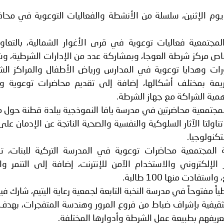
 لدول الخليج العربية..
وم الإثنين، سلسلة من الأنشطة والفعاليات التوعوية في محا
ة لمجلس وزراء الداخلية العرب بمناسبة اختتام المؤتمر العربي الثاني
لمجتمعية فعاليات توعوية في قرى الأغوار الشمالية، بالتعاو
 مركز شرطة العوجا، وبمشاركة عدد من الإدارات الشرطية، و
ورات وهدايا توعوية في المدارس ورياض الأطفال والمراكز الشب
ريمة بمختلف أشكالها، إضافة إلى تقديم محاضرات توعوية ون
همية الشراكة مع جهاز الشرطة.
معية محاضرتين في مدرسة يافا النموذجية ببلدة قطنة حول م
إلكترونية، بمشاركة 55 طالباً، تناولتا الآثار السلوكية والنفسية والصحية الناتجة عن الإدمان
تكنولوجيا.
المجتمعية محاضرات توعوية في المدرسة التركية للبنات، تن
ز الإلكتروني والاستخدام الآمن للإنترنت، إضافة إلى التنمر و
ادت منها 100 طالبة.
 مفتوحاً في مدرسة النخبة التابعة لجمعية رعاية اليتيم، شارك فيه
 وتثقيفية بإشراف ضباط من فروع المرور وهندسة المتفجرات، بهدف 
تعريفهم بطبيعة عمل الشرطة وأدوارها المختلفة.