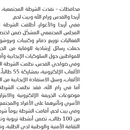
الشرطية بدول مجلس التعاون
محافظات – نفذت الشرطة المجتمعية، ي
بيان صادر عن الأمانة العام
أريحا والقدس ورام الله وبيت لحم.
ففي أريحا والأغوار، أطلقت الشرطة ا
المجلس المجتمعي المشكّل ضمن اختصاص
الفعاليات توزيع دفاتر وكتيبات وبروش
حملت رسائل إرشادية للوقاية من الج
للمواطنين حول السلوكيات الإيجابية وأ
وفي ضواحي القدس، نظمت الشرطة المجت
الألعاب ال
الألعاب، وسبل الاستفادة الإيجابية من ال
أما في رام الله، فقد نظمت الشرطة 
موضوعات الجريمة الإلكترونية والابتزا
الأسري وتأثيرهما على الأفراد والمجتمع، واستف
وفي بيت لحم، أقامت الشرطة يوماً شرطياً
من 100 طالب، تضمن أنشطة تربوية
الثقافة الأمنية والوطنية لدى الطلبة، و