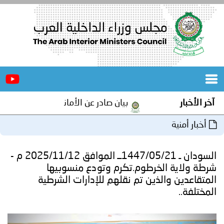
الرئيسية
عن
الأخبار
المجلس
آخر الأخبار
بيان صادر عن الأمانة العامة لمجلس وزراء ا
المكاتب
أخبار أمنية
دورات
المتخصصة
السودان ـ 1447/05/21ــ الموافق 2025/11/12 م -
المجلس
مؤتمرات
شرطة ولاية الخرطوم.تكرم وتودع منسوبيها
المتقاعدين والذين تم نقلهم للإدارات الشرطية
و
جهود
المختلفة..
و
برامج
اجتماعات