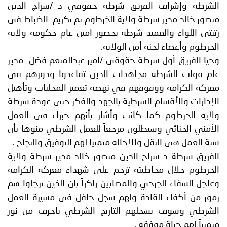
الشرطه وإشراف الفريق شرطة حقوقي د /سراج الدين
منصور خالد مدير شرطة ولاية الخرطوم تم تكريم الضباط في
رتبتي اللواء والعميد شرطة بحضور امين عام حكومه ولاية
الخرطوم وأعضاء لجنة أمن الولاية.
وحيا الفريق أول شرطة حقوقي /أمير عبدالمنعم فضل مدير
عام قوات الشرطة مجاهدات الذين تقاعدوا ودورهم في
معركة الكرامة ووقوفهم في نهضة تعمير المحليات وتأهيل
الإدارات والأقسام الشرطية بالجهد والفكر حتى عودة شرطة
ولاية الخرطوم كما كانت وأشار بأنهم خبراء في العمل
الأمني الجنائي وسيظلون مرجعاً للعمل الشرطي منوها بأن
سنة العمل هي النقل والاحاله متمنيا لهم التوفيق والنجاح .
الفريق شرطة د سراج الدين منصور خالد مدير شرطة ولاية
الخرطوم خلال مخاطبته ترحم على شهداء معركة الكرامة
وعاجل الشفاء للجرحي والمصابين زاكراً بأن الذين ترجلوا هم
رموز من أكفاء القادة ولهم سجل حافل في مسيرة العمل
الشرطي وسوف يسجلهم التاريخ الشرطي باحرف من نور
متمنياً لهم حياة موفقه .