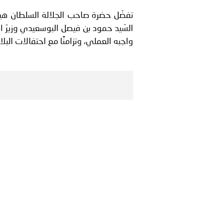
من برنامج ترحيل المهاجرين غ
تفضّل حضرة صاحب الجلالة السلطان هيثم 
السّيد حمود بن فيصل البوسعيدي وزيرَ الد
واجبه العملي، وتزامنًا مع احتفالات البلا
السلطانية..
انعقاد المؤتمر العربي الث