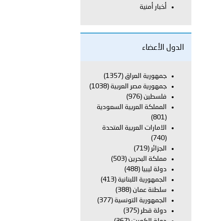
أخبار أمنية
 أبوظبي تطلع وفد الشرطة الإيطالية على منظومتي التأهيل الشرطي
الدول الأعضاء
بوظبي تنظم حملة للتبرع بالدم في منطقة الظفرة تعزيزا للمسؤولية
جمهورية العراق
(1357)
جمهورية مصر العربية
(1038)
فلسطين
(976)
المملكة العربية السعودية
ور المرسومين الأميريين معالي النائب الأول لرئيس مجلس الوزراء
(801)
الامارات العربية المتحدة
أمن العام..
(740)
الجزائر
(719)
قطر في أعمال الاجتماع الثالث عشر للجنة رؤساء الاتحادات الرياضية
مملكة البحرين
(503)
دولة ليبيا
(488)
الجمهورية اللبنانية
(413)
سلطنة عمان
(388)
الجمهورية التونسية
(377)
 تبحث مع سفراء وممثلي دول ومنظمات دولية تنفيذ المرحلة الثانية
دولة قطر
(375)