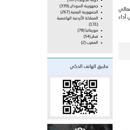
دولة الكويت
(367)
جمهورية السودان
(339)
معالي
الجمهورية اليمنية
(267)
دفعة جديدة من حماة الحق وحراس المبادئ تلتحق بشرطة عُمان
 أداء
المملكة الأردنية الهاشمية
(131)
موريتانيا
(78)
قطر
(54)
المغرب
(2)
تطبيق الهاتف الذكي