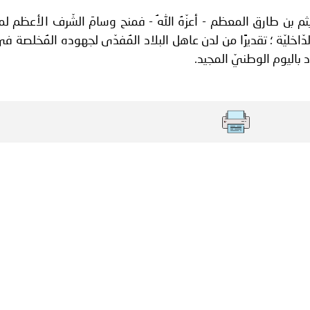
ير الشرعيين..
بن طارق المعظم - أعزّهُ اللهُ - فمنح وسامَ الشّرف الأعظم ل
سلطنة عُمان ـ 1448/02/21هـ ــ الموافق 2026/08/04 م - 
ّاخليّة ؛ تقديرًا من لدن عاهل البلاد المُفدّى لجهوده المُخلصة في
د باليوم الوطنيّ المجيد.
اني عشر للمسؤولين عن الأمن السياحي