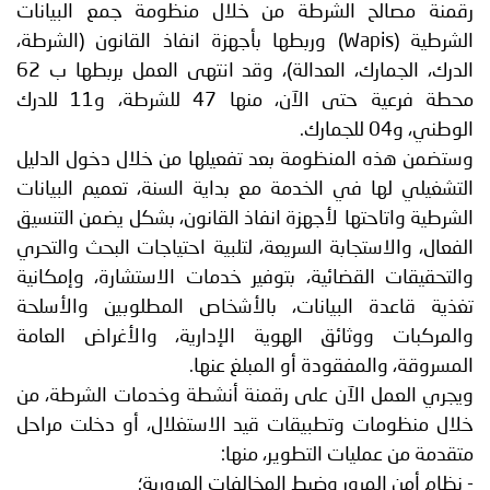
رقمنة مصالح الشرطة من خلال منظومة جمع البيانات
الشرطية (Wapis) وربطها بأجهزة انفاذ القانون (الشرطة،
الدرك، الجمارك، العدالة)، وقد انتهى العمل بربطها ب 62
محطة فرعية حتى الآن، منها 47 للشرطة، و11 للدرك
الوطني، و04 للجمارك.
وستضمن هذه المنظومة بعد تفعيلها من خلال دخول الدليل
التشغيلي لها في الخدمة مع بداية السنة، تعميم البيانات
الشرطية واتاحتها لأجهزة انفاذ القانون، بشكل يضمن التنسيق
الفعال، والاستجابة السريعة، لتلبية احتياجات البحث والتحري
والتحقيقات القضائية، بتوفير خدمات الاستشارة، وإمكانية
تغذية قاعدة البيانات، بالأشخاص المطلوبين والأسلحة
والمركبات ووثائق الهوية الإدارية، والأغراض العامة
المسروقة، والمفقودة أو المبلغ عنها.
ويجري العمل الآن على رقمنة أنشطة وخدمات الشرطة، من
خلال منظومات وتطبيقات قيد الاستغلال، أو دخلت مراحل
متقدمة من عمليات التطوير، منها:
- نظام أمن المرور وضبط المخالفات المرورية؛