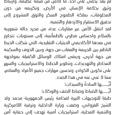
لم يعد يخفى على أحد، ما للأمن من قيمة عظيمة، وارتباط
وثيق بخلافة الإنسان في الأرض، وتكريمه من دون
المخلوقات، بملكة الطموح المبكر والتوق المشروع إلى
تحقيق الاستقرار والازدهار والتنمية.
لقد انتقل الأمن عبر مقاربات عدة، من مجرد حالة شعورية
بالسلام واحساس فطري بالطمأنينة، إلى مستويات تتجاوز
في بعدها الأكاديمي الحيثيات التقليدية، التي شكلت الخيط
الناظم بين الجريمة والعقاب من جهة، وبين الخوف والسكينة
من جهة أخرى، ويبقى امتلاك الوسائل الكفيلة بمواجهة
المخاطر والتهديدات، وتطوير الخطط والاستراتيجيات والسهر
على تكوين الكوادر، وتحسين مهارات جميع الأفراد والعناصر،
مما لا غنى عنه في هذا الصدد.
أيُّـــــــها السادةُ والسيدات؛
أيُّــــــها الضباط وضباط الصف والوكلاء؛
طبقا للتوجيهات النيرة لفخامة رئيس الجمهورية محمد ولد
الشيخ الغزواني، وضعت وزارة الداخلية وترقية اللامركزية
والتنمية المحلية، استراتيجيات أمنية تهدف إلى حماية أمن