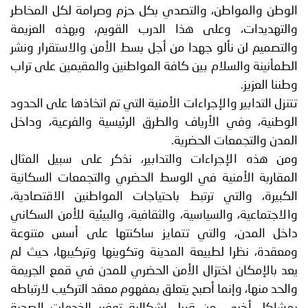
الوطن والمواطن، والتصدي بكل حزم وصرامة لكل المخاطر
والتهديدات، وعلى هذا الدرب القويم، وبهذه العزيمة
والتصميم لن نألو جهدا من أجل بسط الأمن والاستقرار ونشر
الطمأنينة والسلام بين كافة المواطنين والمقيمين على تراب
وطننا العزيز.
تتنزل التدابير والإجراءات الأمنية التي تم اتخاذها على الحدود
الوطنية، وفي الأرياف والطرق الرئيسية والفرعية، وداخل
المدن والتجمعات الحضرية.
ومن هذه الإجراءات والتدابير، نذكر على سبيل المثال
المقاربة الأمنية في الوسط الحضري والتجمعات السكانية
الكبيرة، والتي ترتبط باحتياجات المواطنين الاقتصادية،
والاجتماعية، والسياسية، والثقافية، والبيئية للأمن السكاني
داخل المدن، والتي تتمايز ساكنتها على أسس متنوعة
ومعقدة، نظرا لطبيعة المدينة وتكوينها وتركيبها، حيث لم
يعد بالإمكان اختزال الأمن الحضري للمدن في قمع الجريمة
والحد منها، وإنما أصبح يتعلق بمفهوم معقد التركيب لارتباطه
بمشاكل أخرى، من قبيل إشكالية توفير الخدمات الصحية