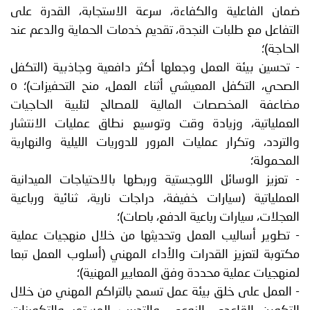
ضمان الفاعلية والكفاءة، سرعة الاستجابة، القدرة على
التفاعل مع طلبات النجدة، تقديم خدمات الحماية والدعم عند
الحاجة)؛
- تحسين بيئة العمل وجعلها أكثر دافعية وجاذبية (التكفل
الصحي، التكفل المعيشي أثناء العمل، منح التحفيزات)؛ o
مضاعفة المخصصات المالية للمصالح لتلبية الحاجيات
العملياتية، وزيادة وقت وتوسيع نطاق عمليات الانتشار
والتردد، وتكرار عمليات المرور للدوريات الليلية والنهارية
المحمولة؛
- تعزيز الوسائل اللوجستية وربطها بالاحتياجات الميدانية
العملياتية (سيارات خفيفة، دراجات نارية، ثنائية ورباعية
العجلات، سيارات رباعية الدفع، باصات)؛
- تطوير أساليب العمل وتحديثها من خلال منهجيات عملية
مكتوبة لتعزيز القدرات والأداء المهني (أسلوب العمل تبعا
لمنهجيات عملية محددة وفق المعايير المهنية)؛
- العمل على خلق بيئة عمل تسمح بالتراكم المهني من خلال