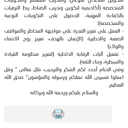
التكوين القاعدي النوعي، والتدريب المستمر والتكوينات
المتخصصة (أكاديمية لتكوين وتدريب الضباط، ربط الترقيات
بالكفاءة المهنية، الحصول على التكوينات النوعية
والمتخصصة)؛
- العمل على تعزيز القدرة على مواجهة المخاطر والمواقف
الصعبة والخطيرة (الإيمان بالهدف، تعزيز روح الانتماء
والولاء)؛
- تفعيل آليات الرقابة الداخلية (لتعزيز منظومة القيادة
والسيطرة، وبناء الثقة).
وفي الختام أجدد لكم الشكر والترحيب، قال تعالى " وقل
اعملوا فسيرى الله عملكم ورسوله والمؤمنون" صدق الله
العظيم.
والسلام عليكم ورحمة الله وبركاته