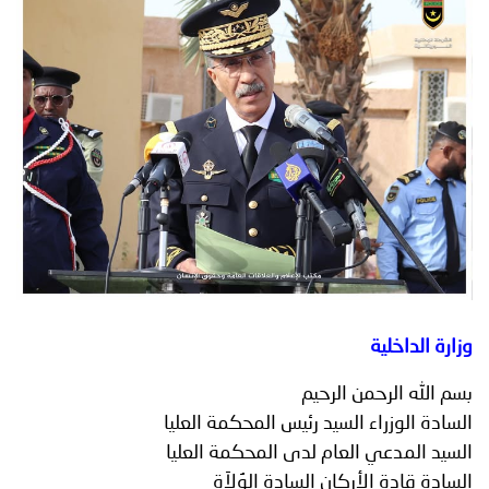
توعوية
إنجازات
الخدمات
صور
الإلكترونية
مجلة
وفيديو
أصداء
إعلانات
من
الأمانة
نحن
اتصل
بنا
وزارة الداخلية
بسم الله الرحمن الرحيم
السادة الوزراء السيد رئيس المحكمة العليا
السيد المدعي العام لدى المحكمة العليا
السادة قادة الأركان السادة الوُلاَة