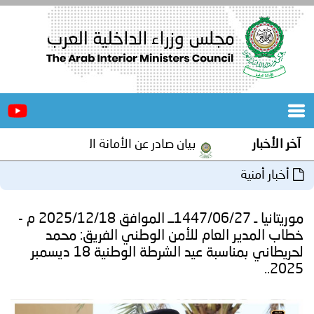
الرئيسية
عن
الأخبار
المجلس
آخر الأخبار
بيان صادر عن الأمانة العامة لمجلس وزراء الداخ
المكاتب
أخبار أمنية
دورات
المتخصصة
موريتانيا ـ 1447/06/27ــ الموافق 2025/12/18 م -
المجلس
مؤتمرات
خطاب المدير العام للأمن الوطني الفريق: محمد
لحريطاني بمناسبة عيد الشرطة الوطنية 18 ديسمبر
و
جهود
2025..
و
برامج
اجتماعات