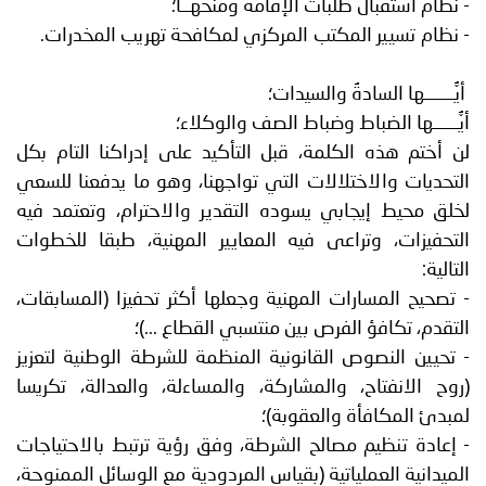
- نظام استقبال طلبات الإقامة ومنحهــا؛
- نظام تسيير المكتب المركزي لمكافحة تهريب المخدرات.
أيُّـــــــها السادةُ والسيدات؛
أيُّــــــها الضباط وضباط الصف والوكلاء؛
لن أختم هذه الكلمة، قبل التأكيد على إدراكنا التام بكل
التحديات والاختلالات التي تواجهنا، وهو ما يدفعنا للسعي
لخلق محيط إيجابي يسوده التقدير والاحترام، وتعتمد فيه
التحفيزات، وتراعى فيه المعايير المهنية، طبقا للخطوات
التالية:
- تصحيح المسارات المهنية وجعلها أكثر تحفيزا (المسابقات،
التقدم، تكافؤ الفرص بين منتسبي القطاع ...)؛
- تحيين النصوص القانونية المنظمة للشرطة الوطنية لتعزيز
(روح الانفتاح، والمشاركة، والمساءلة، والعدالة، تكريسا
لمبدئ المكافأة والعقوبة)؛
- إعادة تنظيم مصالح الشرطة، وفق رؤية ترتبط بالاحتياجات
الميدانية العملياتية (بقياس المردودية مع الوسائل الممنوحة،