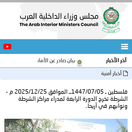
الرئيسية
عن
الأخبار
المجلس
آخر الأخبار
بيان صادر عن الأمانة العامة لمجلس وزراء 
المكاتب
أخبار أمنية
دورات
المتخصصة
فلسطين ـ 1447/07/05ــ الموافق 2025/12/25 م -
المجلس
مؤتمرات
الشرطة تخرج الدورة الرابعة لمدراء مراكز الشرطة
ونوابهم في أريحا..
و
جهود
و
برامج
اجتماعات