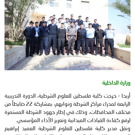
توعوية
إنجازات
الخدمات
صور
الإلكترونية
مجلة
وفيديو
أصداء
إعلانات
من
الأمانة
نحن
اتصل
وزارة الداخلية
بنا
أريحا – خرجت كلية فلسطين للعلوم الشرطية، الدورة التدريبية
الرابعة لمدراء مراكز الشرطة ونوابهم، بمشاركة 22 ضابطاً من
مختلف المحافظات، وذلك في إطار جهود الشرطة المستمرة
لرفع كفاءة القيادات الميدانية وتعزيز الأداء المؤسسي.
ونقل مدير كلية فلسطين للعلوم الشرطية العميد إبراهيم