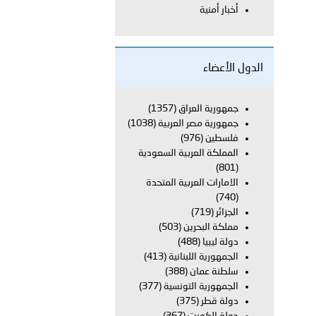
أخبار أمنية
لفلسطينية والكلية الدولية الجامعية للعلوم والصحة توقعان اتفاقية
الدول الأعضاء
معي..
جمهورية العراق
(1357)
جمهورية مصر العربية
(1038)
بوظبي تحذر من زيادة عدد الركاب في المركبات حفاظًا على سلامة
فلسطين
(976)
المملكة العربية السعودية
(801)
الامارات العربية المتحدة
 أبوظبي تطلع وفد الشرطة الإيطالية على منظومتي التأهيل الشرطي
(740)
الجزائر
(719)
مملكة البحرين
(503)
دولة ليبيا
(488)
بوظبي تنظم حملة للتبرع بالدم في منطقة الظفرة تعزيزا للمسؤولية
الجمهورية اللبنانية
(413)
سلطنة عمان
(388)
الجمهورية التونسية
(377)
دولة قطر
(375)