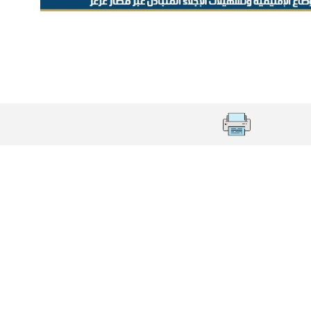
ة لمجلس وزراء الداخلية العرب بشأن الاستهداف الإيراني لسفينة إما