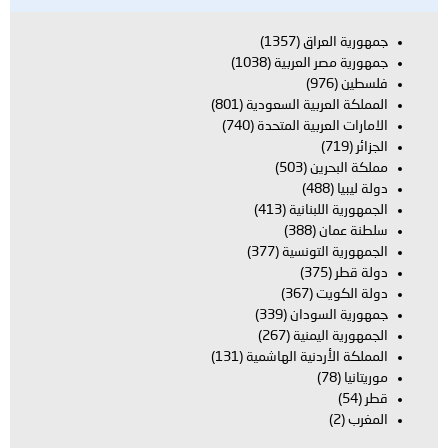
اق
(1357)
العربية
(1038)
بية السعودية
(801)
بية المتحدة
(740)
ن
(503)
بنانية
(413)
(388)
تونسية
(377)
(367)
ودان
(339)
يمنية
(267)
دنية الهاشمية
(131)