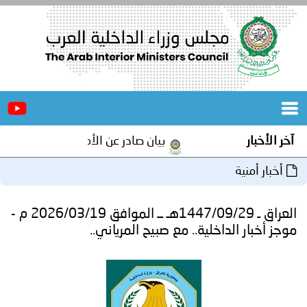
الرئيسية
عن
الأخبار
المجلس
بيان صادر عن الأمانة العامة لمجلس وزراء الداخلية العرب بم
المكاتب
دورات
المتخصصة
العراق ـ 1447/09/29هـ ــ الموافق 2026/03/19 م -
المجلس
مؤتمرات
خلية.. مع صبيح المرياني..
و
جهود
و
برامج
اجتماعات