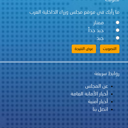
قع مجلس وزراء الداخلية العرب
ً
لس
مانة العامة
ية