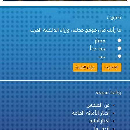
قع مجلس وزراء الداخلية العرب
ً
لس
مانة العامة
ية