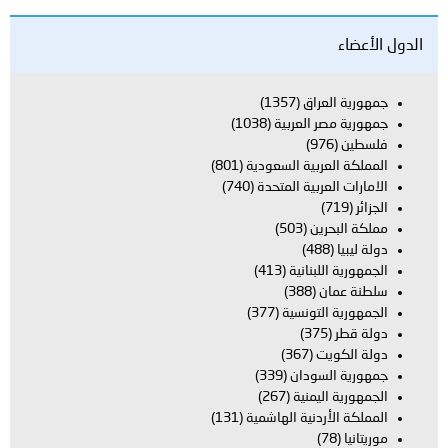
اق
(1357)
العربية
(1038)
بية السعودية
(801)
بية المتحدة
(740)
ن
(503)
بنانية
(413)
(388)
تونسية
(377)
(367)
ودان
(339)
يمنية
(267)
دنية الهاشمية
(131)