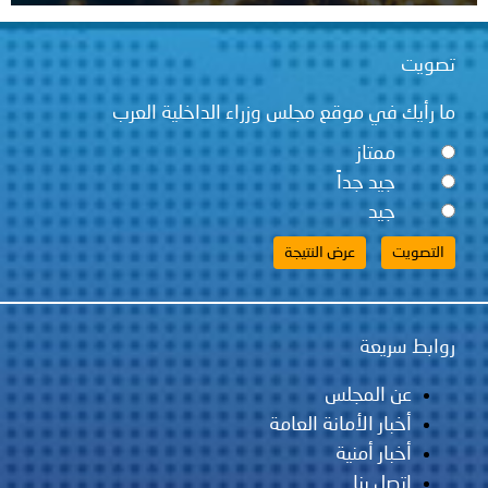
قع مجلس وزراء الداخلية العرب
ً
لس
مانة العامة
ية