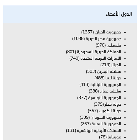
اق
(1357)
العربية
(1038)
بية السعودية
(801)
بية المتحدة
(740)
ن
(503)
بنانية
(413)
(388)
تونسية
(377)
(367)
ودان
(339)
يمنية
(267)
دنية الهاشمية
(131)