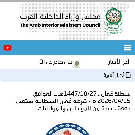
الرئيسية
عن
الأخبار
المجلس
بيان صادر عن الأمانة العامة لمجلس وزراء الداخلية العرب بم
المكاتب
دورات
المتخصصة
سلطنة عُمان ـ 1447/10/27هـ ــ الموافق
المجلس
مؤتمرات
2026/04/1 م - شرطة عُمان السلطانية تستقبل
 المواطنين والمواطنات..
و
جهود
و
برامج
اجتماعات