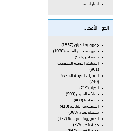
أخبار أمنية
معي..
بوظبي تحذر من زيادة عدد الركاب في المركبات حفاظًا على سلامة
الدول الأعضاء
جمهورية العراق
(1357)
جمهورية مصر العربية
(1038)
 أبوظبي تطلع وفد الشرطة الإيطالية على منظومتي التأهيل الشرطي
فلسطين
(976)
المملكة العربية السعودية
(801)
الامارات العربية المتحدة
بوظبي تنظم حملة للتبرع بالدم في منطقة الظفرة تعزيزا للمسؤولية
(740)
الجزائر
(719)
مملكة البحرين
(503)
دولة ليبيا
(488)
ور المرسومين الأميريين معالي النائب الأول لرئيس مجلس الوزراء
الجمهورية اللبنانية
(413)
سلطنة عمان
(388)
أمن العام..
الجمهورية التونسية
(377)
دولة قطر
(375)