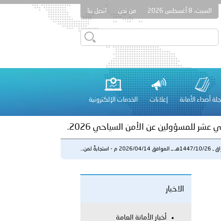
السبت، 8 أغسطس 2026
من نحن
اتصل بنا
ور المرسومين الأميريين معالي النائب الأول لرئيس مجلس الوزراء
أمن العام..
على الأعيان المدنية في مدينة نـجران
لة أصداء الأمانة
إعلانات
الخدمات الإلكترونية
 عشر للمسؤولين عن الأمن السياحي 2026.
افق 2026/04/14 م - استجابةً لمن...
الاخبار
لفلسطينية والكلية الدولية الجامعية للعلوم والصحة توقعان اتفاقية
أخبار الأمانة العامة