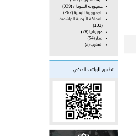
دولة الكويت
(367)
على الأعيان المدنية في مدينة نـجران
جمهورية السودان
(339)
الجمهورية اليمنية
(267)
المملكة الأردنية الهاشمية
(131)
موريتانيا
(78)
قطر
(54)
المغرب
(2)
تطبيق الهاتف الذكي