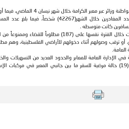
لبنان ـ 1448/02/21هـ ــ الموافق 2026/08/04 م - الوزير الحجار استق
أريحا - تنقل أكثر من 84 ألف مواطن ومواطنة وزائر عبر معبر الكرامة خلال شهر ن
 أمن المطار العميد الركن فادي كفوري..
الشرطة 187 مطلوباً للقضاء . وبلغ عدد المغادرين خلال الشهر(42267) شخصاً، فيما بل
ة لمجلس وزراء الداخلية العرب بمناسبة اختتام المؤتمر العربي الثاني
وأشارت الشرطة، إلى أن الشرطة قبضت خلال الفترة نفسها على (187) مطلوباً للقضاء وممن
بر، أو ترقب وصولهم أثناء دخولهم للأراضي الفلسطينية، وهم مط
العامة.
في الإدارة العامة للمعابر والحدود العديد من التسهيلات وال
لكافة المواطنين، من بينها التنسيق لـ (19) حالة مرضية للسفر ما بين جانبي المعبر في مركبات