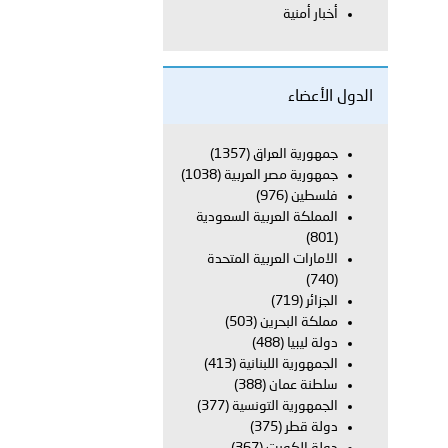
أخبار أمنية
 أبوظبي تطلع وفد الشرطة الإيطالية على منظومتي التأهيل الشرطي
الدول الأعضاء
جمهورية العراق
(1357)
جمهورية مصر العربية
(1038)
بوظبي تنظم حملة للتبرع بالدم في منطقة الظفرة تعزيزا للمسؤولية
فلسطين
(976)
المملكة العربية السعودية
(801)
الامارات العربية المتحدة
ور المرسومين الأميريين معالي النائب الأول لرئيس مجلس الوزراء
(740)
الجزائر
(719)
أمن العام..
مملكة البحرين
(503)
دولة ليبيا
(488)
دفعة جديدة من حماة الحق وحراس المبادئ تلتحق بشرطة عُمان
الجمهورية اللبنانية
(413)
سلطنة عمان
(388)
الجمهورية التونسية
(377)
دولة قطر
(375)