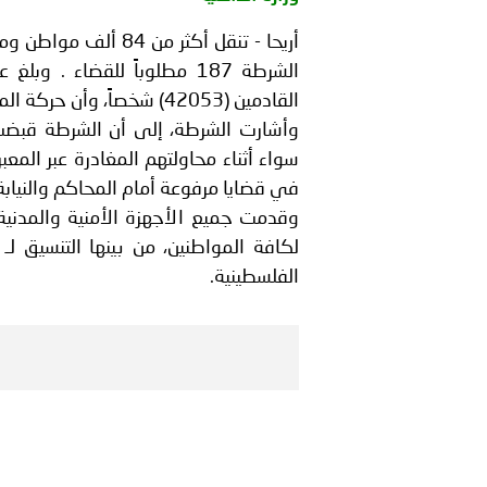
محمد الصفدي ثم قائد جهاز
القادمين (42053) شخصاً، وأن حركة المسافرين كانت متوسطه .
بيان صادر عن الأمانة العام
سواء أثناء محاولتهم المغادرة عبر المع
في قضايا مرفوعة أمام المحاكم والنيابة 
وقدمت جميع الأجهزة الأمنية والمدنية 
الفلسطينية.