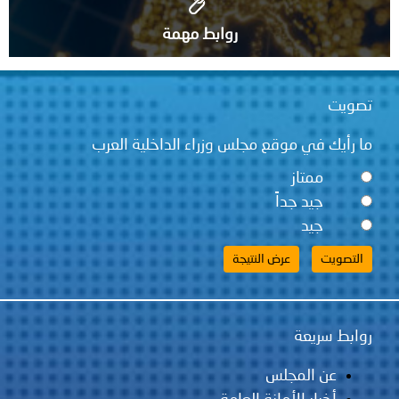
روابط مهمة
قع مجلس وزراء الداخلية العرب
ً
لس