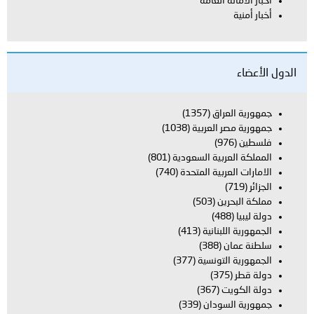
العامة
اق
(1357)
العربية
(1038)
بية السعودية
(801)
بية المتحدة
(740)
ن
(503)
بنانية
(413)
(388)
تونسية
(377)
(367)
ودان
(339)