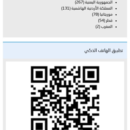
يمنية
(267)
دنية الهاشمية
(131)
لذكي