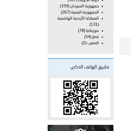
دولة الكويت
(367)
على الأعيان المدنية في مدينة نـجران
جمهورية السودان
(339)
الجمهورية اليمنية
(267)
المملكة الأردنية الهاشمية
(131)
موريتانيا
(78)
قطر
(54)
المغرب
(2)
تطبيق الهاتف الذكي