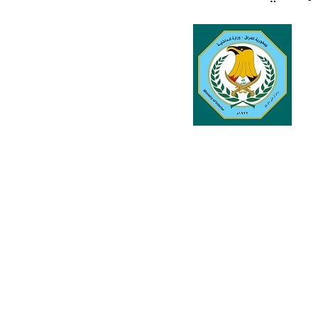
ترك في المجالات الأكاديمية والتدريبية، والتوعية والإرشاد المجت
الإمارات ـ 1448/02/22هـ ــ الموافق 2026/08/05 م - شرطة أ
الإمارات ـ 1448/02/22هـ ــ الموافق 2026/08/05 م - شرطة
الإمارات ـ 1448/02/22هـ ــ الموافق 2026/08/05 م - شرطة أ
الكويت ـ 1448/02/22هـ ــ الموافق 2026/08/05 م - بمناسبة صد
 وزارياً بتعيين اللواء حمد أحمد المنيفي وكيل وزارة مساعد لشؤون ال