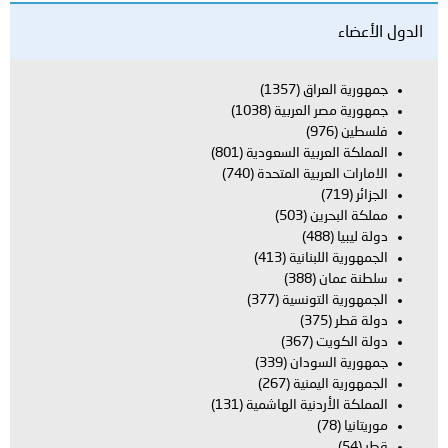
اق
(1357)
العربية
(1038)
بية السعودية
(801)
بية المتحدة
(740)
ن
(503)
بنانية
(413)
(388)
تونسية
(377)
(367)
ودان
(339)
يمنية
(267)
دنية الهاشمية
(131)