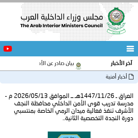
الرئيسية
عن
الأخبار
المجلس
بيان صادر عن الأمانة العامة لمجلس وزراء الداخلية العرب ب
المكاتب
دورات
المتخصصة
العراق ـ 1447/11/26هـ ــ الموافق 2026/05/13 م -
المجلس
مؤتمرات
وى الأمن الداخلي محافظة النجف
عالية ميدان الرمي الخاصة بمنتسبي
و
جهود
خصصية الثانية..
و
برامج
اجتماعات