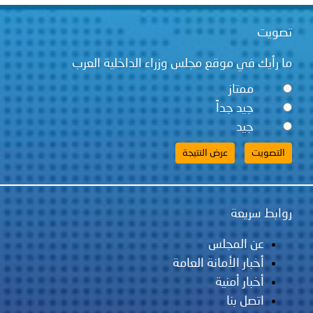
قع مجلس وزراء الداخلية العرب
ً
لس
مانة العامة
ية