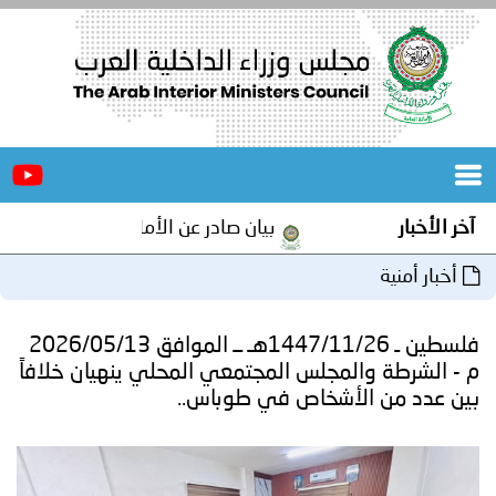
الرئيسية
عن
الأخبار
المجلس
بار
بيان صادر عن الأمانة العامة لمجلس وزراء الداخلية 
المكاتب
 أمنية
دورات
المتخصصة
فلسطين ـ 1447/11/26هـ ــ الموافق 2026/05/13
المجلس
مؤتمرات
شرطة والمجلس المجتمعي المحلي ينهيان خلافاً
د من الأشخاص في طوباس..
و
جهود
و
برامج
اجتماعات