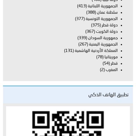
جمهورية اللبنانية
(413)
طنة عمان
(388)
جمهورية التونسية
(377)
لة قطر
(375)
لة الكويت
(367)
هورية السودان
(339)
جمهورية اليمنية
(267)
مملكة الأردنية الهاشمية
(131)
ريتانيا
(78)
طر
(54)
مغرب
(2)
الهاتف الذكي