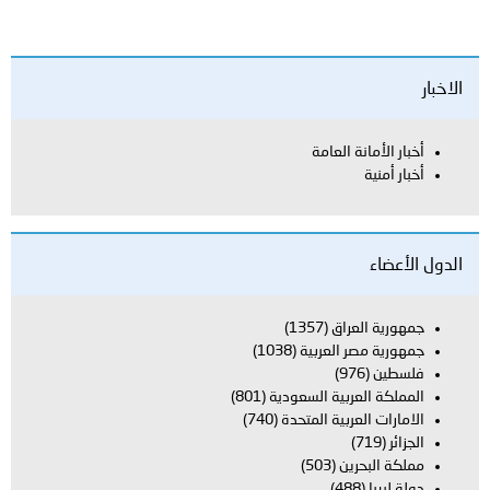
بار الأمانة العامة
بار أمنية
لأعضاء
هورية العراق
(1357)
هورية مصر العربية
(1038)
لسطين
(976)
مملكة العربية السعودية
(801)
امارات العربية المتحدة
(740)
جزائر
(719)
لكة البحرين
(503)
لة ليبيا
(488)