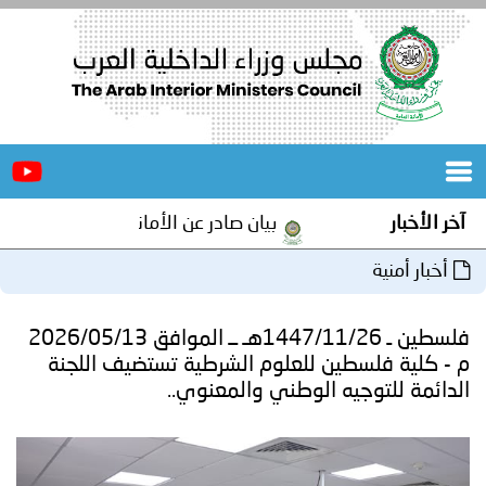
الرئيسية
عن
الأخبار
المجلس
آخر الأخبار
بيان صادر عن الأمانة العامة لمجلس وزراء ا
المكاتب
أخبار أمنية
دورات
المتخصصة
فلسطين ـ 1447/11/26هـ ــ الموافق 2026/05/13
المجلس
مؤتمرات
م - كلية فلسطين للعلوم الشرطية تستضيف اللجنة
الدائمة للتوجيه الوطني والمعنوي..
و
جهود
و
برامج
اجتماعات