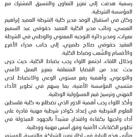
رسمية هدفت إلى تعزيز التعاون والتنسيق المشترك مع
المؤسسة الشرطية.
وكان في استقبال الوفد مدير كلية الشرطة العميد إبراهيم
العبسي، ونائب مدير الكلية العميد حقوقي عبد السميع
نعيرات، ومدير دائرة التوجيه المعنوي والوطني في الشرطة
العقيد حقوقي صلاح طميزي، إلى جانب مدراء الأفرع
والأقسام والشُعب وضباط الكلية.
وخلال اللقاء، اجتمع اللواء رجب بضباط الكلية، حيث جرى
بحث عدد من القضايا المتعلقة بتعزيز العمل الأمني
والتوعوي، وأهمية رفع مستوى الوعي والانضباط لدى
منتسبي المؤسسة الأمنية، بما يسهم في تطوير الأداء
المهني وترسيخ قيم المسؤولية الوطنية.
وأكد اللواء رجب أهمية الدور الذي تضطلع به كلية فلسطين
للعلوم الشرطية في إعداد كوادر شرطية مهنية قادرة على
أداء واجبها بكفاءة واقتدار، مشيداً بالجهود المبذولة في
تطوير الكفاءات الأمنية وفق أسس مهنية ووطنية.
وتأتي هذه الزيارة في إطار تعزيز الشراكة والتنسيق المستمر