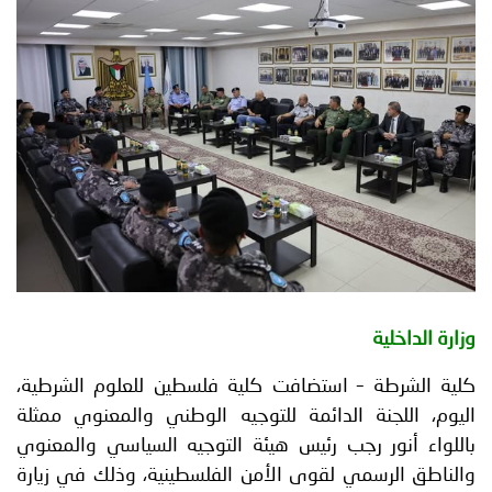
توعوية
إنجازات
الخدمات
صور
الإلكترونية
مجلة
وفيديو
أصداء
إعلانات
من
الأمانة
نحن
اتصل
بنا
وزارة الداخلية
كلية الشرطة – استضافت كلية فلسطين للعلوم الشرطية،
اليوم، اللجنة الدائمة للتوجيه الوطني والمعنوي ممثلة
باللواء أنور رجب رئيس هيئة التوجيه السياسي والمعنوي
والناطق الرسمي لقوى الأمن الفلسطينية، وذلك في زيارة