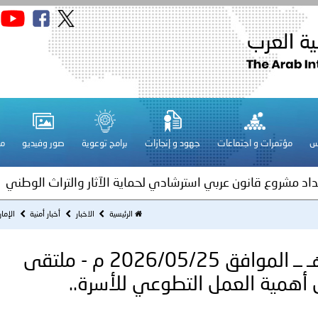
قـطـر ـ 1448/02/21هـ ــ الموافق 2026/08/04 م - مشاركة دولة 
 لدول الخليج العربية..
س
مؤتمرات و اجتماعات
جهود و إنجازات
برامج توعوية
صور وفيديو
مج
ة لمجلس وزراء الداخلية العرب بمناسبة اختتام المؤتمر العربي الثاني
عداد مشروع قانون عربي استرشادي لحماية الآثار والتراث الوطني
اني عشر للمسؤولين عن الأمن السياحي
الرئيسية
الاخبار
أخبار أمنية
الإمارات ـ 1447/12/08هـ ــ المواف
الإمارات ـ 1447/12/08هـ ــ الموافق 2026/05/25 م - ملتقى
فلسطين ـ 1448/02/22هـ ــ الموافق 2026/08/05 م - الشرطة ا
أهمية العمل التطوعي للأسرة..
ترك في المجالات الأكاديمية والتدريبية، والتوعية والإرشاد المجت