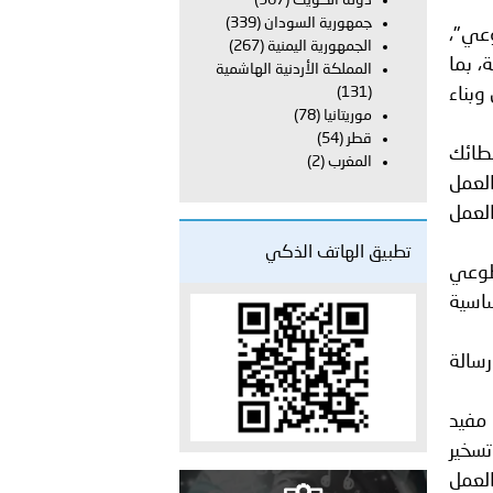
دولة الكويت
(367)
جمهورية السودان
(339)
وعي"،
الجمهورية اليمنية
(267)
 عشر للمسؤولين عن الأمن السياحي 2026.
، بما
المملكة الأردنية الهاشمية
وبناء
(131)
موريتانيا
(78)
قطر
(54)
طائك
المغرب
(2)
العمل
لعمل
تطبيق الهاتف الذكي
تطوعي
ساسية
رسالة
مفيد
سخير
العمل