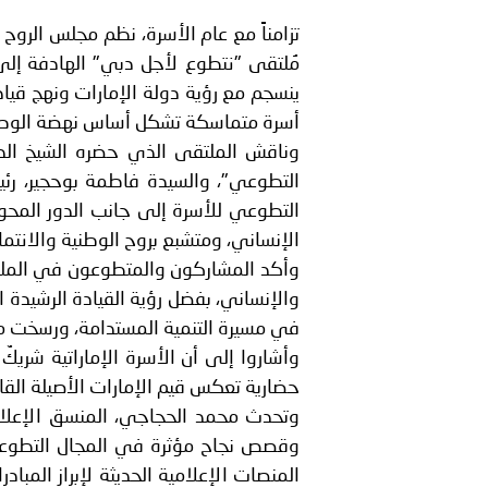
الشرطية بدول مجلس التعاون
تزامناً مع عام الأسرة، نظم مجلس الروح
بيان صادر عن الأمانة العام
مُلتقى "نتطوع لأجل دبي" الهادفة إلى 
ينسجم مع رؤية دولة الإمارات ونهج قياد
أسرة متماسكة تشكل أساس نهضة الوطن
وناقش الملتقى الذي حضره الشيخ الدك
التطوعي"، والسيدة فاطمة بوحجير، رئيس
التطوعي للأسرة إلى جانب الدور المح
الإنساني، ومتشبع بروح الوطنية والانتما
وأكد المشاركون والمتطوعون في الملتقى
والإنساني، بفضل رؤية القيادة الرشيدة 
في مسيرة التنمية المستدامة، ورسخت مكا
وأشاروا إلى أن الأسرة الإماراتية شر
حضارية تعكس قيم الإمارات الأصيلة القا
وتحدث محمد الحجاجي، المنسق الإعلام
وقصص نجاح مؤثرة في المجال التطوعي 
المنصات الإعلامية الحديثة لإبراز المبا