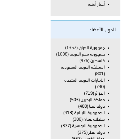
أخبار أمنية
بوظبي تحذر من زيادة عدد الركاب في المركبات حفاظًا على سلامة
الدول الأعضاء
 أبوظبي تطلع وفد الشرطة الإيطالية على منظومتي التأهيل الشرطي
جمهورية العراق
(1357)
جمهورية مصر العربية
(1038)
فلسطين
(976)
المملكة العربية السعودية
بوظبي تنظم حملة للتبرع بالدم في منطقة الظفرة تعزيزا للمسؤولية
(801)
الامارات العربية المتحدة
(740)
الجزائر
(719)
ور المرسومين الأميريين معالي النائب الأول لرئيس مجلس الوزراء
مملكة البحرين
(503)
دولة ليبيا
(488)
أمن العام..
الجمهورية اللبنانية
(413)
سلطنة عمان
(388)
الجمهورية التونسية
(377)
قطر في أعمال الاجتماع الثالث عشر للجنة رؤساء الاتحادات الرياضية
دولة قطر
(375)