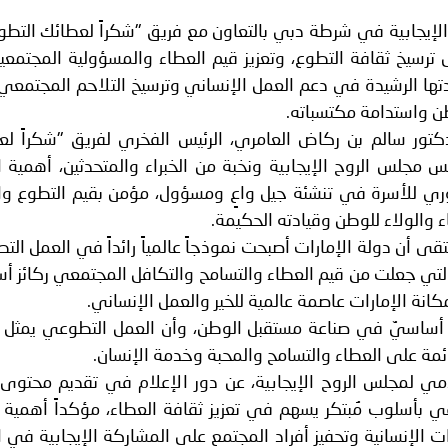
 لدول الخليج العربية..
 الإيجابية في شرطة دبي بالتعاون مع فريق "شكراً لعطائك التط
ة لمجلس وزراء الداخلية العرب بمناسبة اختتام المؤتمر العربي الثاني
ترسيخ ثقافة التطوع، وتعزيز قيم العطاء والمسؤولية المجتمعية
تها الرشيدة في دعم العمل الإنساني وترسيخ التلاحم المجتمعي 
 واستدامة مكتسباته.
تور سالم بن ركاض العامري، الرئيس الفخري لفريق "شكراً لع
 مجلس الروح الإيجابية ونخبة من الخبراء والمتحدثين، أهمية 
وري للأسرة في تنشئة جيل واعٍ ومسؤول، مؤمن بقيم التطوع وا
ء والولاء للوطن وقيادته الحكيمة.
 أن دولة الإمارات أصبحت نموذجاً عالمياً رائداً في العمل ال
التي جعلت من قيم العطاء والتسامح والتكافل المجتمعي ركائز أ
نة الإمارات عاصمة عالمية للخير والعمل الإنساني.
يكٌ أساسيٌ في صناعة مستقبل الوطن، وأن العمل التطوعي يمثل 
ئمة على العطاء والتسامح والمحبة وخدمة الإنسان.
ي لمجلس الروح الإيجابية، عن دور الإعلام في تقديم محتوى 
بأسلوب مُبتكر يسهم في تعزيز ثقافة العطاء، مؤكداً أهمية ت
درات الإنسانية وتحفيز أفراد المجتمع على المشاركة الإيجابية في 