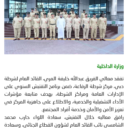
توعوية
إنجازات
الخدمات
صور
الإلكترونية
مجلة
وفيديو
أصداء
إعلانات
من
الأمانة
وزارة الداخلية
نحن
اتصل
تفقد معالي الفريق عبدالله خليفة المري، القائد العام لشرطة
بنا
دبي، مركز شرطة الرفاعة، ضمن برنامج التفتيش السنوي على
الإدارات العامة ومراكز الشرطة، بهدف متابعة مؤشرات
الأداء التشغيلية والخدمية، والاطلاع على جاهزية المركز في
تعزيز الأمن والأمان وخدمة أفراد المجتمع.
رافق معاليه خلال التفتيش، سعادة اللواء حارب محمد
الشامسي نائب القائد العام لشؤون القطاع الجنائي، وسعادة