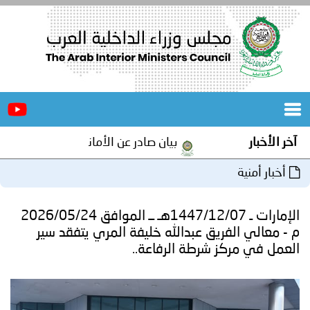
الرئيسية
عن
الأخبار
المجلس
آخر الأخبار
بيان صادر عن الأمانة العامة لمجلس وزراء ا
المكاتب
أخبار أمنية
دورات
المتخصصة
الإمارات ـ 1447/12/07هـ ــ الموافق 2026/05/24
المجلس
مؤتمرات
م - معالي الفريق عبدالله خليفة المري يتفقد سير
العمل في مركز شرطة الرفاعة..
و
جهود
و
برامج
اجتماعات