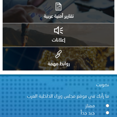
تقارير أمنية عربية
إعلانات
روابط مهمة
قع مجلس وزراء الداخلية العرب
ً