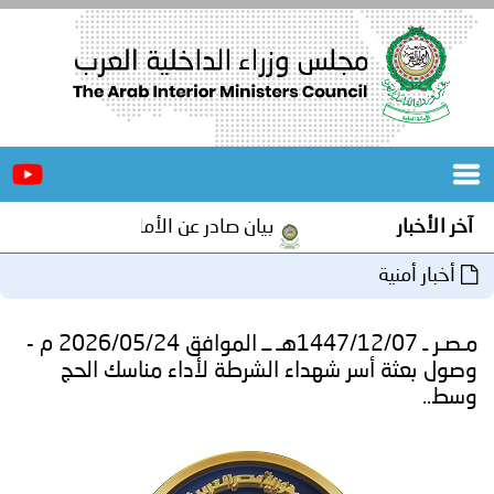
الرئيسية
عن
الأخبار
المجلس
بيان صادر عن الأمانة العامة لمجلس وزراء الداخلية العرب بش
المكاتب
دورات
المتخصصة
مـصـر ـ 1447/12/07هـ ــ الموافق 2026/05/24 م -
المجلس
مؤتمرات
 شهداء الشرطة لأداء مناسك الحج
و
جهود
و
برامج
اجتماعات