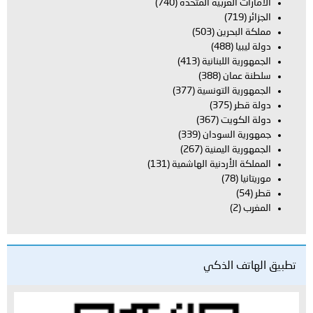
بية المتحدة
(740)
ن
(503)
بنانية
(413)
(388)
تونسية
(377)
(367)
ودان
(339)
يمنية
(267)
دنية الهاشمية
(131)
لذكي