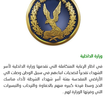
توعوية
إنجازات
الخدمات
صور
الإلكترونية
مجلة
وفيديو
أصداء
إعلانات
من
الأمانة
نحن
اتصل
المتكاملة التي تقدمها وزارة الداخلية لأسر
بنا
 لتضحيات ابناءهم في سبيل الوطن وصلت الي
ة بعثة أسر شهداء الشرطة لأداء مناسك
بيره منهم بالحفاوة والترحاب والتيسيرات
رة لهم .