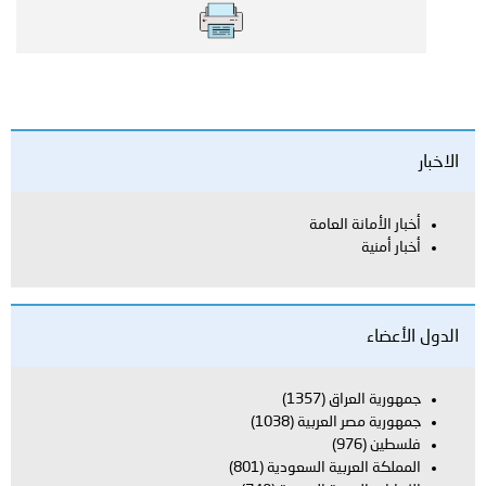
العامة
اق
(1357)
العربية
(1038)
بية السعودية
(801)