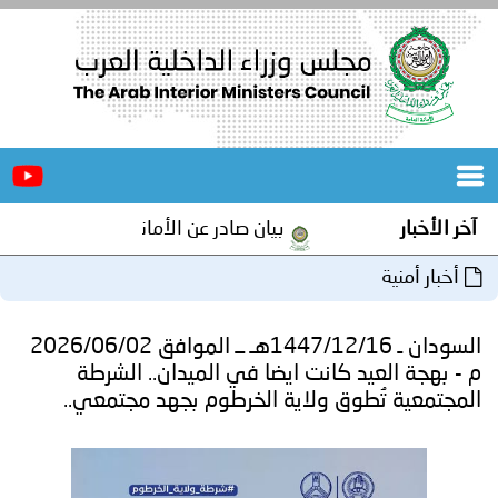
الرئيسية
عن
الأخبار
المجلس
آخر الأخبار
بيان صادر عن الأمانة العامة لمجلس وزراء ا
المكاتب
أخبار أمنية
دورات
المتخصصة
السودان ـ 1447/12/16هـ ــ الموافق 2026/06/02
المجلس
مؤتمرات
م - بهجة العيد كانت ايضا في الميدان.. الشرطة
المجتمعية تُطوق ولاية الخرطوم بجهد مجتمعي..
و
جهود
و
برامج
اجتماعات