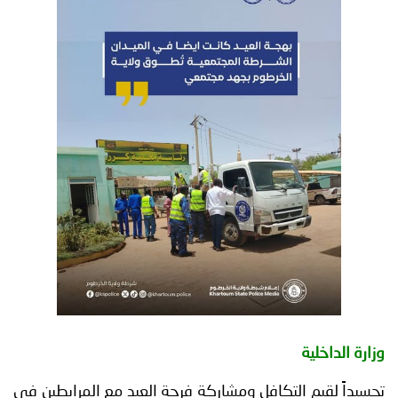
توعوية
إنجازات
الخدمات
صور
الإلكترونية
مجلة
وفيديو
أصداء
إعلانات
من
الأمانة
نحن
اتصل
بنا
وزارة الداخلية
تجسيداً لقيم التكافل ومشاركة فرحة العيد مع المرابطين في