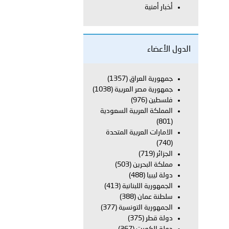
أخبار أمنية
لفلسطينية والكلية الدولية الجامعية للعلوم والصحة توقعان اتفاقية
الدول الأعضاء
معي..
جمهورية العراق
(1357)
جمهورية مصر العربية
(1038)
بوظبي تحذر من زيادة عدد الركاب في المركبات حفاظًا على سلامة
فلسطين
(976)
المملكة العربية السعودية
(801)
الامارات العربية المتحدة
 أبوظبي تطلع وفد الشرطة الإيطالية على منظومتي التأهيل الشرطي
(740)
الجزائر
(719)
مملكة البحرين
(503)
دولة ليبيا
(488)
بوظبي تنظم حملة للتبرع بالدم في منطقة الظفرة تعزيزا للمسؤولية
الجمهورية اللبنانية
(413)
سلطنة عمان
(388)
الجمهورية التونسية
(377)
دولة قطر
(375)