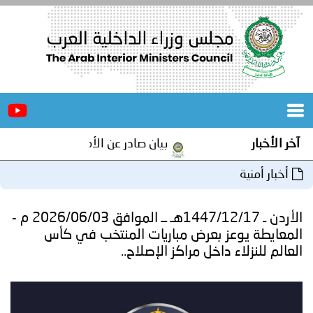
الرئيسية
عن
الأخبار
المجلس
آخر الأخبار
بيان صادر عن الأمانة العامة لمجلس وزراء
المكاتب
أخبار أمنية
دورات
المتخصصة
الأردن ـ 1447/12/17هـ ــ الموافق 2026/06/03 م -
المجلس
مؤتمرات
المعايطة يوعز بعرض مباريات المنتخب في كأس
العالم للنزلاء داخل مراكز الإصلاح..
و
جهود
و
برامج
اجتماعات