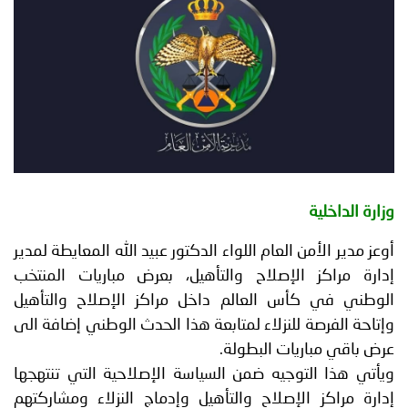
توعوية
إنجازات
الخدمات
صور
الإلكترونية
مجلة
وفيديو
أصداء
إعلانات
من
الأمانة
وزارة الداخلية
نحن
اتصل
أوعز مدير الأمن العام اللواء الدكتور عبيد الله المعايطة لمدير
بنا
إدارة مراكز الإصلاح والتأهيل، بعرض مباريات المنتخب
الوطني في كأس العالم داخل مراكز الإصلاح والتأهيل
وإتاحة الفرصة للنزلاء لمتابعة هذا الحدث الوطني إضافة الى
عرض باقي مباريات البطولة.
ويأتي هذا التوجيه ضمن السياسة الإصلاحية التي تنتهجها
إدارة مراكز الإصلاح والتأهيل وإدماج النزلاء ومشاركتهم