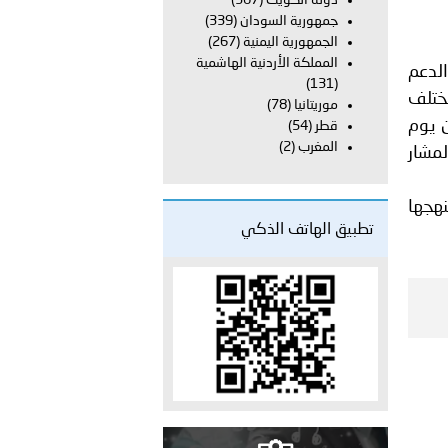
دولة الكويت
(367)
طلق مخيمًا صيفيًا في أريحا وتنفذ محاضرة توعوية للأطفال في رام
جمهورية السودان
(339)
الجمهورية اليمنية
(267)
المملكة الأردنية الهاشمية
وجه الدعم
(131)
مختلف
موريتانيا
(78)
ن يوم
قطر
(54)
المغرب
(2)
تثنائية المشار
نهجها
تطبيق الهاتف الذكي