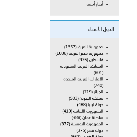
أخبار أمنية
 أبوظبي تطلع وفد الشرطة الإيطالية على منظومتي التأهيل الشرطي
الدول الأعضاء
بوظبي تنظم حملة للتبرع بالدم في منطقة الظفرة تعزيزا للمسؤولية
جمهورية العراق
(1357)
جمهورية مصر العربية
(1038)
فلسطين
(976)
المملكة العربية السعودية
ور المرسومين الأميريين معالي النائب الأول لرئيس مجلس الوزراء
(801)
الامارات العربية المتحدة
أمن العام..
(740)
الجزائر
(719)
قطر في أعمال الاجتماع الثالث عشر للجنة رؤساء الاتحادات الرياضية
مملكة البحرين
(503)
دولة ليبيا
(488)
الجمهورية اللبنانية
(413)
سلطنة عمان
(388)
الجمهورية التونسية
(377)
دولة قطر
(375)