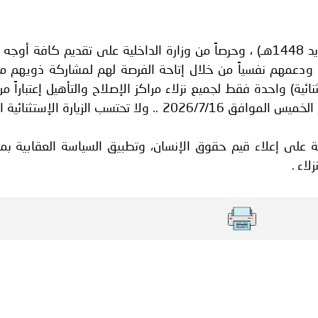
فلسطين ـ 1448/02/21هـ ــ الموافق 2026/08/04 م - الشرطة ت
بمناسبة قرب حلول (العام الهجرى الجديد 1448هـ) ، وحرصاً من وزارة الداخلية على تقديم كافة أ
اني عشر للمسؤولين عن الأمن السياحي
يل ، ودعمهم نفسياً من خلال إتاحة الفرصة لهم لمشاركة ذويهم 
ثنائية) واحدة فقط لجميع نزلاء مراكز الإصلاح والتأهيل إعتباراً م
السبت الموافق 2026/6/20 حتى يوم الخميس الموافق 2026/7/16 .. ولا تحتسب الزيارة الإس
 على إعلاء قيم حقوق الإنسان، وتطبيق السياسة العقابية بم
لاء .