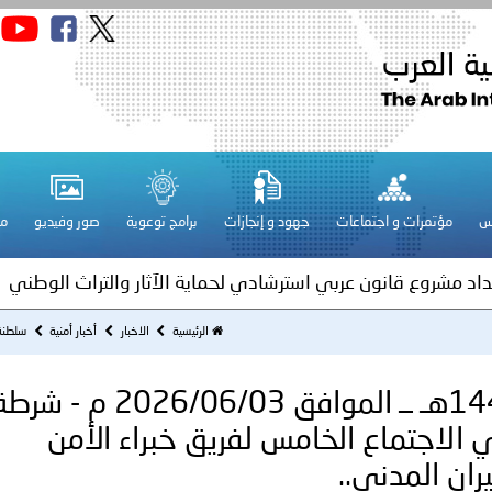
قـطـر ـ 1448/02/21هـ ــ الموافق 2026/08/04 م - مشاركة دولة 
 لدول الخليج العربية..
س
مؤتمرات و اجتماعات
جهود و إنجازات
برامج توعوية
صور وفيديو
مج
ة لمجلس وزراء الداخلية العرب بمناسبة اختتام المؤتمر العربي الثاني
عداد مشروع قانون عربي استرشادي لحماية الآثار والتراث الوطني
اني عشر للمسؤولين عن الأمن السياحي
الرئيسية
الاخبار
أخبار أمنية
سلطنة عُمان ـ 1447/12/17هـ 
سلطنة عُمان ـ 1447/12/17هـ ــ الموافق 2026/06/03 م - 
فلسطين ـ 1448/02/22هـ ــ الموافق 2026/08/05 م - الشرطة ا
 الاجتماع الخامس لفريق خبراء الأمن
ان المدني..
ترك في المجالات الأكاديمية والتدريبية، والتوعية والإرشاد المجت