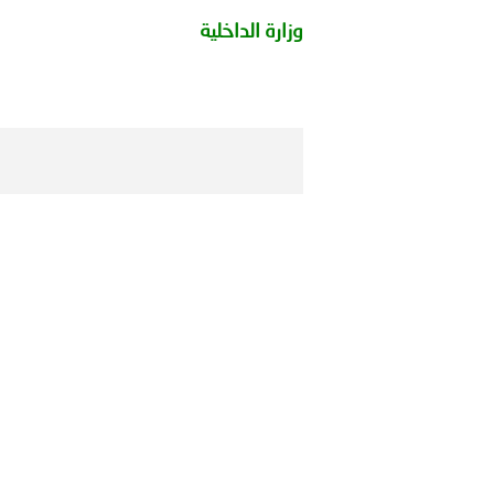
الشرطية بدول مجلس التعاون
وزارة الداخلية
بيان صادر عن الأمانة العام