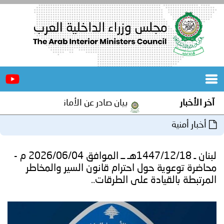
الرئيسية
عن
الأخبار
المجلس
آخر الأخبار
بيان صادر عن الأمانة العامة لمجلس وزراء 
المكاتب
أخبار أمنية
دورات
المتخصصة
لبنان ـ 1447/12/18هـ ــ الموافق 2026/06/04 م -
المجلس
مؤتمرات
محاضرة توعوية حول احترام قانون السير والمخاطر
المرتبطة بالقيادة على الطرقات..
و
جهود
و
برامج
اجتماعات