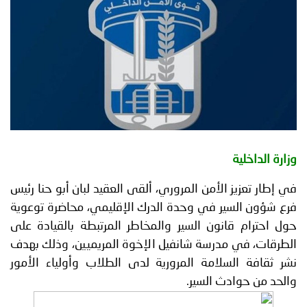
توعوية
إنجازات
الخدمات
صور
الإلكترونية
مجلة
وفيديو
أصداء
إعلانات
من
الأمانة
وزارة الداخلية
نحن
اتصل
في إطار تعزيز الأمن المروري، ألقى العقيد لبان أبو حنا رئيس
بنا
فرع شؤون السير في وحدة الدرك الإقليمي، محاضرة توعوية
حول احترام قانون السير والمخاطر المرتبطة بالقيادة على
الطرقات، في مدرسة شانفيل الإخوة المريميين، وذلك بهدف
نشر ثقافة السلامة المرورية لدى الطلاب وأولياء الأمور
والحد من حوادث السير.