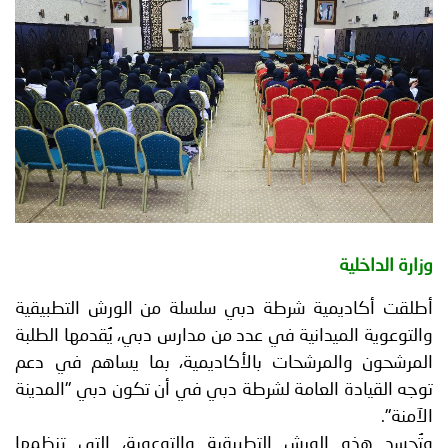
توعوية
إنجازات
الخدمات
صور
الإلكترونية
مجلة
وفيديو
أصداء
إعلانات
من
الأمانة
نحن
اتصل
وزارة الداخلية
بنا
أطلقت أكاديمية شرطة دبي سلسلة من الورش التطبيقية
والتوعوية الميدانية في عدد من مدارس دبي، يُقدمها الطلبة
المرشحون والمرشحات بالأكاديمية، بما يساهم في دعم
توجه القيادة العامة لشرطة دبي في أن تكون دبي "المدينة
الآمنة".
وتُجسد هذه الورش التطبيقية والتوعوية، التي تنظمها