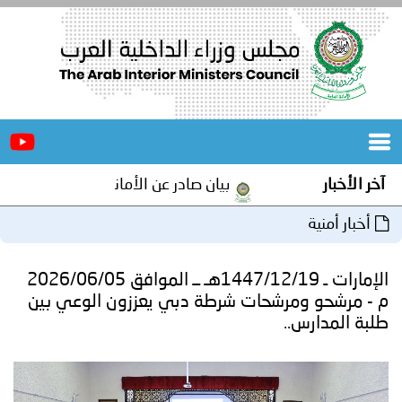
الرئيسية
عن
الأخبار
المجلس
آخر الأخبار
بيان صادر عن الأمانة العامة لمجلس وزراء ا
المكاتب
أخبار أمنية
دورات
المتخصصة
الإمارات ـ 1447/12/19هـ ــ الموافق 2026/06/05
المجلس
مؤتمرات
م - مرشحو ومرشحات شرطة دبي يعززون الوعي بين
طلبة المدارس..
و
جهود
و
برامج
اجتماعات