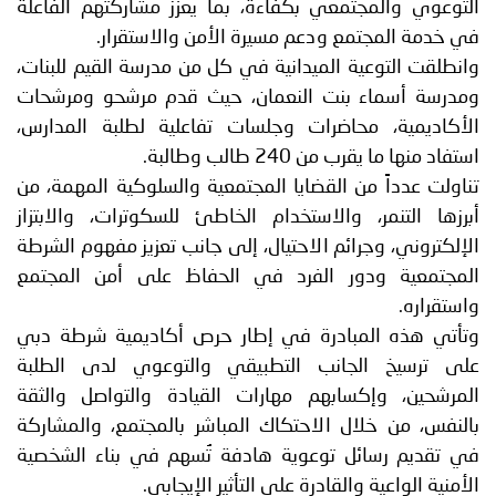
التوعوي والمجتمعي بكفاءة، بما يعزز مشاركتهم الفاعلة
في خدمة المجتمع ودعم مسيرة الأمن والاستقرار.
وانطلقت التوعية الميدانية في كل من مدرسة القيم للبنات،
ومدرسة أسماء بنت النعمان، حيث قدم مرشحو ومرشحات
الأكاديمية، محاضرات وجلسات تفاعلية لطلبة المدارس،
استفاد منها ما يقرب من 240 طالب وطالبة.
تناولت عدداً من القضايا المجتمعية والسلوكية المهمة، من
أبرزها التنمر، والاستخدام الخاطئ للسكوترات، والابتزاز
الإلكتروني، وجرائم الاحتيال، إلى جانب تعزيز مفهوم الشرطة
المجتمعية ودور الفرد في الحفاظ على أمن المجتمع
واستقراره.
وتأتي هذه المبادرة في إطار حرص أكاديمية شرطة دبي
على ترسيخ الجانب التطبيقي والتوعوي لدى الطلبة
المرشحين، وإكسابهم مهارات القيادة والتواصل والثقة
بالنفس، من خلال الاحتكاك المباشر بالمجتمع، والمشاركة
في تقديم رسائل توعوية هادفة تُسهم في بناء الشخصية
الأمنية الواعية والقادرة على التأثير الإيجابي.