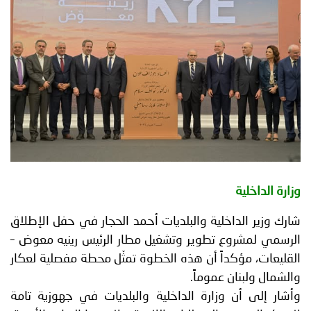
توعوية
إنجازات
الخدمات
صور
الإلكترونية
مجلة
وفيديو
أصداء
إعلانات
من
الأمانة
نحن
اتصل
وزارة الداخلية
بنا
شارك وزير الداخلية والبلديات أحمد الحجار في حفل الإطلاق
الرسمي لمشروع تطوير وتشغيل مطار الرئيس رينيه معوض –
القليعات، مؤكداً أن هذه الخطوة تمثّل محطة مفصلية لعكار
والشمال ولبنان عموماً.
وأشار إلى أن وزارة الداخلية والبلديات في جهوزية تامة