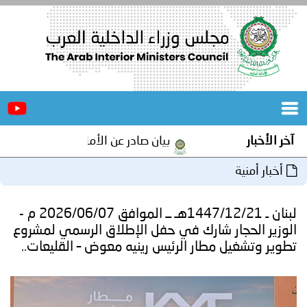
الرئيسية
عن
الأخبار
المجلس
آخر الأخبار
بيان صادر عن الأمانة العامة لمجلس وزراء ا
المكاتب
أخبار أمنية
دورات
المتخصصة
لبنان ـ 1447/12/21هـ ــ الموافق 2026/06/07 م -
المجلس
مؤتمرات
الوزير الحجار شارك في حفل الإطلاق الرسمي لمشروع
تطوير وتشغيل مطار الرئيس رينيه معوض – القليعات..
و
جهود
و
برامج
اجتماعات