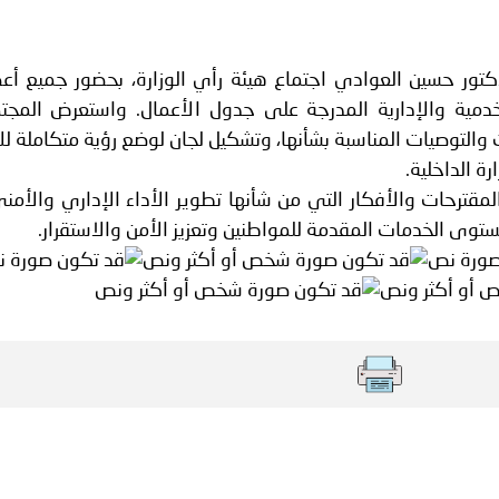
ة لمجلس وزراء الداخلية العرب بشأن الاعتداءات الإرهابية الحوثية 
دكتور حسين العوادي اجتماع هيئة رأي الوزارة، بحضور جميع أعض
خدمية والإدارية المدرجة على جدول الأعمال. واستعرض المجت
والتوصيات المناسبة بشأنها، وتشكيل لجان لوضع رؤية متكاملة للا
 الداخلية.
مقترحات والأفكار التي من شأنها تطوير الأداء الإداري والأمني
وى الخدمات المقدمة للمواطنين وتعزيز الأمن والاستقرار.