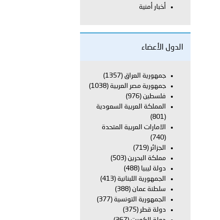
أخبار أمنية
معي..
بوظبي تحذر من زيادة عدد الركاب في المركبات حفاظًا على سلامة
الدول الأعضاء
جمهورية العراق
(1357)
جمهورية مصر العربية
(1038)
 أبوظبي تطلع وفد الشرطة الإيطالية على منظومتي التأهيل الشرطي
فلسطين
(976)
المملكة العربية السعودية
(801)
الامارات العربية المتحدة
بوظبي تنظم حملة للتبرع بالدم في منطقة الظفرة تعزيزا للمسؤولية
(740)
الجزائر
(719)
مملكة البحرين
(503)
دولة ليبيا
(488)
ور المرسومين الأميريين معالي النائب الأول لرئيس مجلس الوزراء
الجمهورية اللبنانية
(413)
سلطنة عمان
(388)
أمن العام..
الجمهورية التونسية
(377)
دولة قطر
(375)