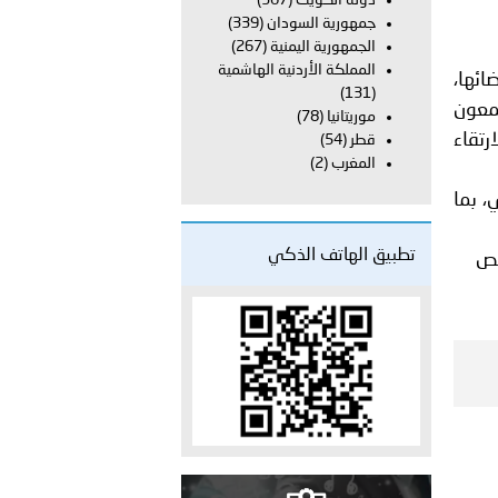
دولة الكويت
(367)
على الأعيان المدنية في مدينة نـجران
جمهورية السودان
(339)
الجمهورية اليمنية
(267)
المملكة الأردنية الهاشمية
ائها،
(131)
معون
موريتانيا
(78)
رتقاء
قطر
(54)
المغرب
(2)
، بما
تطبيق الهاتف الذكي