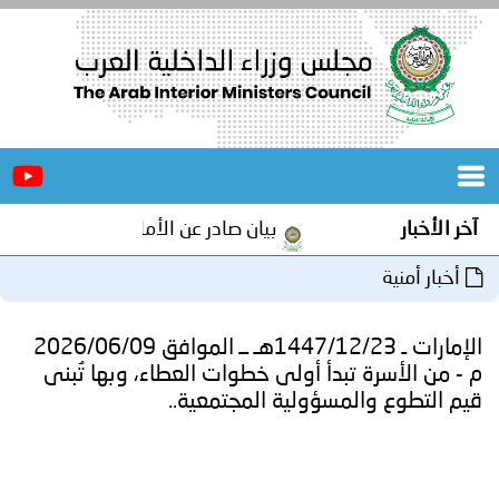
الرئيسية
عن
الأخبار
المجلس
بيان صادر عن الأمانة العامة لمجلس وزراء الداخلية العرب بمن
المكاتب
دورات
المتخصصة
الإمارات ـ 1447/12/23هـ ــ الموافق 2026/06/09
المجلس
مؤتمرات
تبدأ أولى خطوات العطاء، وبها تُبنى
مسؤولية المجتمعية..
و
جهود
و
برامج
اجتماعات