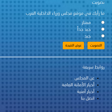
قع مجلس وزراء الداخلية العرب
ً
لس
مانة العامة
ية