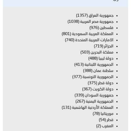
اق
(1357)
العربية
(1038)
بية السعودية
(801)
بية المتحدة
(740)
ن
(503)
بنانية
(413)
(388)
تونسية
(377)
(367)
ودان
(339)
يمنية
(267)
دنية الهاشمية
(131)