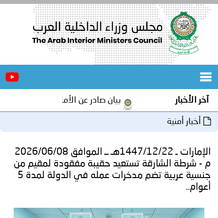
الرئيسية
عن
الأخبار
المجلس
آخر الأخبار
بيان صادر عن الأمانة العامة لمجلس وزراء 
المكاتب
أخبار أمنية
دورات
المتخصصة
الإمارات ـ 1447/12/22هـ ــ الموافق 2026/06/08
المجلس
مؤتمرات
م - شرطة الشارقة تستعيد حقيبة مفقودة لمقيم من
جنسية عربية تضم مدخرات عمله في الدولة لمدة 5
و
جهود
أعوام..
و
برامج
اجتماعات