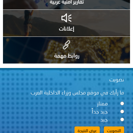
تقارير أمنية عربية
إعلانات
روابط مهمة
قع مجلس وزراء الداخلية العرب
ً