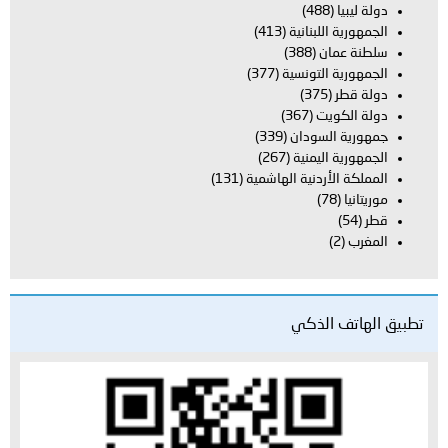
بنانية
(413)
(388)
تونسية
(377)
(367)
ودان
(339)
يمنية
(267)
دنية الهاشمية
(131)
لذكي