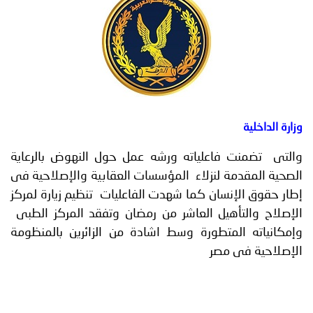
توعوية
إنجازات
الخدمات
صور
الإلكترونية
مجلة
وفيديو
أصداء
إعلانات
من
الأمانة
علياته ورشه عمل حول النهوض بالرعاية
نحن
اتصل
لنزلاء المؤسسات العقابية والإصلاحية فى
ان كما شهدت الفاعليات تنظيم زيارة لمركز
بنا
يل العاشر من رمضان وتفقد المركز الطبى
تطورة وسط اشادة من الزائرين بالمنظومة
صر