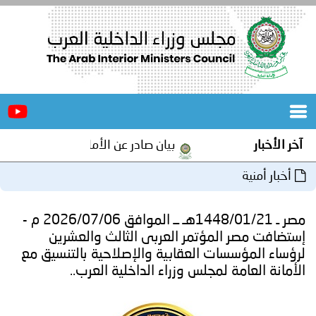
الرئيسية
عن
الأخبار
المجلس
بيان صادر عن الأمانة العامة لمجلس وزراء الداخلية العرب بش
المكاتب
دورات
المتخصصة
مصر ـ 1448/01/21هـ ــ الموافق 2026/07/06 م -
المجلس
مؤتمرات
لمؤتمر العربى الثالث والعشرين
ت العقابية والإصلاحية بالتنسيق مع
و
جهود
لمجلس وزراء الداخلية العرب..
و
برامج
اجتماعات