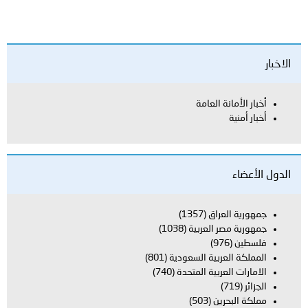
العامة
اق
(1357)
العربية
(1038)
بية السعودية
(801)
بية المتحدة
(740)
ن
(503)